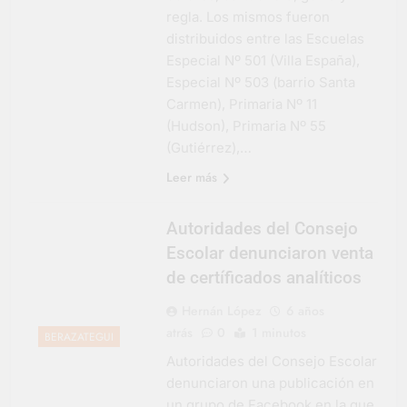
regla. Los mismos fueron
distribuidos entre las Escuelas
Especial Nº 501 (Villa España),
Especial Nº 503 (barrio Santa
Carmen), Primaria Nº 11
(Hudson), Primaria Nº 55
(Gutiérrez),…
Leer más
Autoridades del Consejo
Escolar denunciaron venta
de certíficados analíticos
Hernán López
6 años
atrás
0
1 minutos
BERAZATEGUI
Autoridades del Consejo Escolar
denunciaron una publicación en
un grupo de Facebook en la que