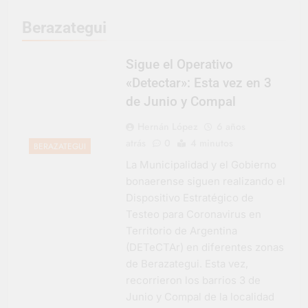
representó a la
Argentina en los
3 Días Atrás
Berazategui
Juegos Universitarios
Provincia lanzó un
Panamericanos
asistente virtual para
consultar infracciones
Sigue el Operativo
4 Días Atrás
en segundos
Berazategui vuelve a
«Detectar»: Esta vez en 3
convertirse en la
de Junio y Compal
capital nacional de las
4 Días Atrás
artesanías
En Berazategui, las
Hernán López
6 años
vacaciones de invierno
atrás
0
4 minutos
BERAZATEGUI
se disfrutaron en
4 Días Atrás
familia
La Municipalidad y el Gobierno
La artista
bonaerense siguen realizando el
berazateguense Lucía
Ceresani representará
Dispositivo Estratégico de
5 Días Atrás
al distrito en los Alpes
Testeo para Coronavirus en
Carlos Balor supervisó
suizos
la obra de un nuevo
Territorio de Argentina
desagüe pluvial en
5 Días Atrás
(DETeCTAr) en diferentes zonas
Gutiérrez
Supermercados El
de Berazategui. Esta vez,
Colosal abrió una
recorrieron los barrios 3 de
nueva sucursal en
5 Días Atrás
Junio y Compal de la localidad
Berazategui
Jornada Integral de