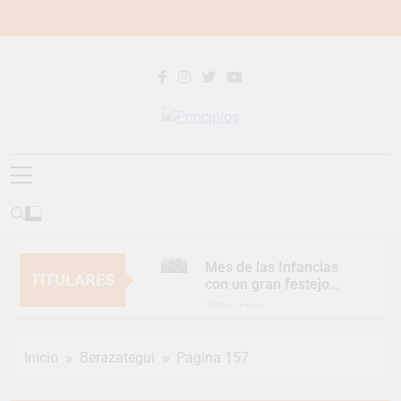
Saltar
al
contenido
Principios
Principios Diario
Mes de las Infancias
TITULARES
con un gran festejo
para toda la familia
2 Días Atrás
Continúan las
Jornadas de
Inicio
Berazategui
Página 157
Asesoramiento Legal
2 Días Atrás
gratuito
Luca Estequin