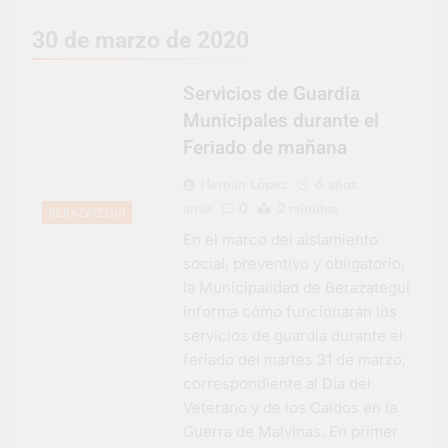
representó a la
Argentina en los
3 Días Atrás
30 de marzo de 2020
Juegos Universitarios
Provincia lanzó un
Panamericanos
asistente virtual para
consultar infracciones
Servicios de Guardia
4 Días Atrás
en segundos
Berazategui vuelve a
Municipales durante el
convertirse en la
Feriado de mañana
capital nacional de las
4 Días Atrás
artesanías
En Berazategui, las
Hernán López
6 años
vacaciones de invierno
atrás
0
2 minutos
BERAZATEGUI
se disfrutaron en
4 Días Atrás
familia
En el marco del aislamiento
La artista
social, preventivo y obligatorio,
berazateguense Lucía
Ceresani representará
la Municipalidad de Berazategui
5 Días Atrás
al distrito en los Alpes
informa cómo funcionarán los
Carlos Balor supervisó
suizos
la obra de un nuevo
servicios de guardia durante el
desagüe pluvial en
5 Días Atrás
feriado del martes 31 de marzo,
Gutiérrez
Supermercados El
correspondiente al Día del
Colosal abrió una
Veterano y de los Caídos en la
nueva sucursal en
5 Días Atrás
Guerra de Malvinas. En primer
Berazategui
Jornada Integral de