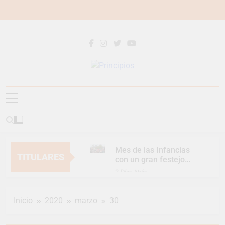
Saltar
al
contenido
Principios
Principios Diario
Mes de las Infancias
TITULARES
con un gran festejo
para toda la familia
2 Días Atrás
Continúan las
Jornadas de
Inicio
2020
marzo
30
Asesoramiento Legal
2 Días Atrás
gratuito
Luca Estequin