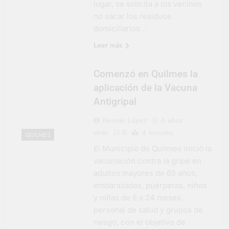
lugar, se solicita a los vecinos
Salud en Hudson
no sacar los residuos
6 Días Atrás
domiciliarios…
Leer más
Comenzó en Quilmes la
aplicación de la Vacuna
Antigripal
Hernán López
6 años
atrás
0
4 minutos
QUILMES
El Municipio de Quilmes inició la
vacunación contra la gripe en
adultos mayores de 65 años,
embarazadas, puérperas, niños
y niñas de 6 a 24 meses,
personal de salud y grupos de
riesgo, con el objetivo de