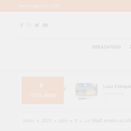
Saltar
jueves, agosto 6, 2026
al
contenido
BERAZATEGUI
Luca Estequi
3 Horas Atrás
TITULARES
Provincia lan
1 Día Atrás
Berazategui v
Inicio
2025
julio
8
La UNaB amplía su of
1 Día Atrás
En Berazategu