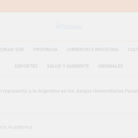
Principios
Principios Diario
ZONAR SUR
PROVINCIA
COMERCIO E INDUSTRIA
CUL
DEPORTES
SALUD Y AMBIENTE
GREMIALES
n representó a la Argentina en los Juegos Universitarios Pan
zó un asistente virtual para consultar infracciones en segundo
uelve a convertirse en la capital nacional de las artesanías
erta Académica
i, las vacaciones de invierno se disfrutaron en familia