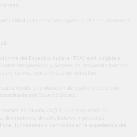
oráneas.
 comunidad comienzan en agosto y ofrecen aranceles
NaB
tornos del Espectro Autista (TEA) está dirigida a
ñantes terapéuticos y actores del desarrollo humano
s inclusivos, con enfoque de derechos.
cursada tendrá una duración de cuatro meses con
 coordinada por Eduardo Sotelo.
lomatura en Diseño UX/UI, una propuesta de
s, diseñadores, desarrolladores y personas
itivos, funcionales y centrados en la experiencia del