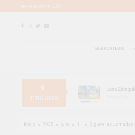
Saltar
jueves, agosto 6, 2026
al
contenido
BERAZATEGUI
Luca Estequi
6 Horas Atrás
TITULARES
Provincia lan
1 Día Atrás
Berazategui v
Inicio
2025
julio
11
Siguen las Jornadas 
1 Día Atrás
En Berazategu