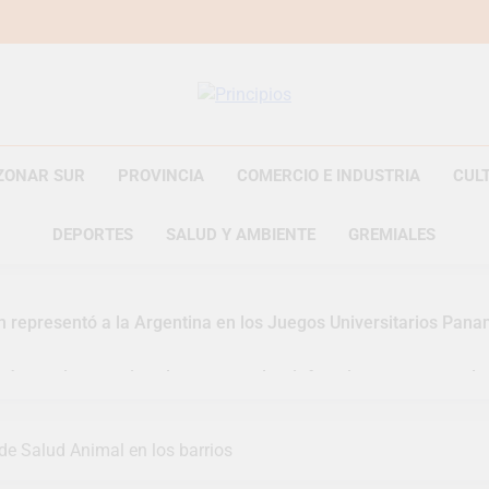
Principios
Principios Diario
ZONAR SUR
PROVINCIA
COMERCIO E INDUSTRIA
CUL
DEPORTES
SALUD Y AMBIENTE
GREMIALES
n representó a la Argentina en los Juegos Universitarios Pan
zó un asistente virtual para consultar infracciones en segundo
uelve a convertirse en la capital nacional de las artesanías
de Salud Animal en los barrios
i, las vacaciones de invierno se disfrutaron en familia