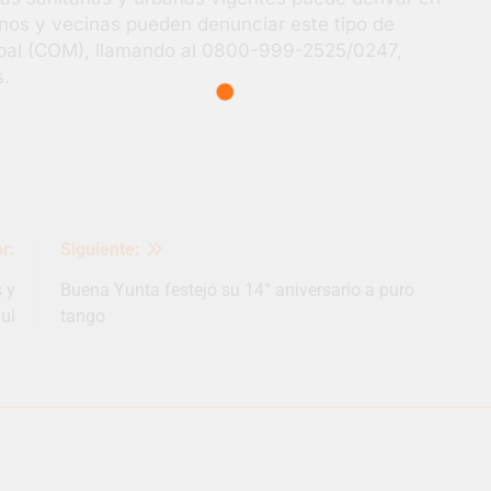
inos y vecinas pueden denunciar este tipo de
ipal (COM), llamando al 0800-999-2525/0247,
s.
r:
Siguiente:
s y
Buena Yunta festejó su 14° aniversario a puro
ui
tango