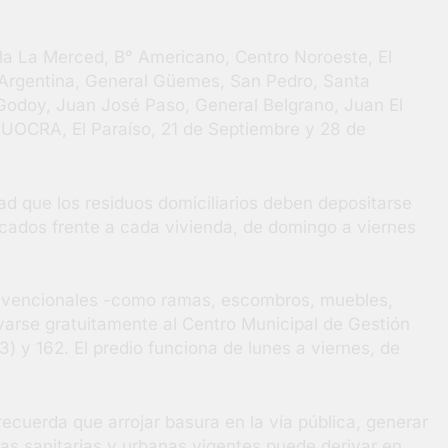
illa La Merced, B° Americano, Centro Noroeste, El
 Argentina, General Güemes, San Pedro, Santa
Godoy, Juan José Paso, General Belgrano, Juan El
, UOCRA, El Paraíso, 21 de Septiembre y 28 de
d que los residuos domiciliarios deben depositarse
cados frente a cada vivienda, de domingo a viernes
onvencionales -como ramas, escombros, muebles,
varse gratuitamente al Centro Municipal de Gestión
) y 162. El predio funciona de lunes a viernes, de
ecuerda que arrojar basura en la vía pública, generar
mas sanitarias y urbanas vigentes puede derivar en