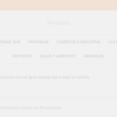
Principios
Principios Diario
ZONAR SUR
PROVINCIA
COMERCIO E INDUSTRIA
CUL
DEPORTES
SALUD Y AMBIENTE
GREMIALES
fancias con un gran festejo para toda la familia
s Jornadas de Asesoramiento Legal gratuito
n representó a la Argentina en los Juegos Universitarios Pan
 limpieza integral en Berazategui
zó un asistente virtual para consultar infracciones en segundo