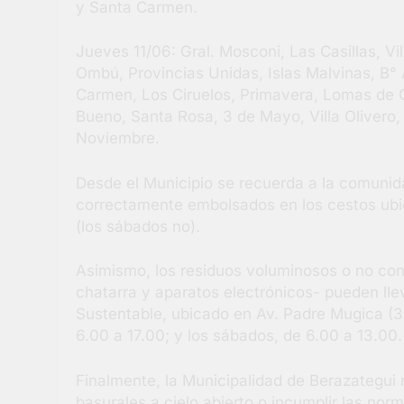
y Santa Carmen.
Jueves 11/06: Gral. Mosconi, Las Casillas, V
Ombú, Provincias Unidas, Islas Malvinas, B°
Carmen, Los Ciruelos, Primavera, Lomas de 
Bueno, Santa Rosa, 3 de Mayo, Villa Olivero
Noviembre.
Desde el Municipio se recuerda a la comunida
correctamente embolsados en los cestos ubi
(los sábados no).
Asimismo, los residuos voluminosos o no c
chatarra y aparatos electrónicos- pueden lle
Sustentable, ubicado en Av. Padre Mugica (33
6.00 a 17.00; y los sábados, de 6.00 a 13.00.
Finalmente, la Municipalidad de Berazategui r
basurales a cielo abierto o incumplir las nor