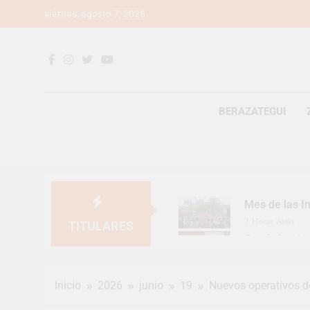
Saltar
viernes, agosto 7, 2026
al
contenido
BERAZATEGUI
Mes de las In
7 Horas Atrás
TITULARES
Continúan la
7 Horas Atrás
Luca Estequi
Inicio
2026
junio
19
Nuevos operativos de
1 Día Atrás
Provincia lan