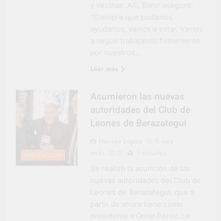
y vecinas. Allí, Balor aseguró:
Salud en Hudson
“Siempre que podamos
5 Días Atrás
ayudarlos, vamos a estar. Vamos
a seguir trabajando firmemente
por nuestros…
Leer más
Asumieron las nuevas
autoridades del Club de
Leones de Berazategui
Hernán López
1 mes
atrás
0
1 minutos
BERAZATEGUI
Se realizó la asunción de las
nuevas autoridades del Club de
Leones de Berazategui, que a
partir de ahora tiene como
presidente a Omar Pérez. La