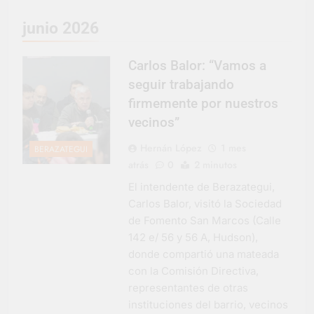
representó a la
Argentina en los
3 Días Atrás
junio 2026
Juegos Universitarios
Provincia lanzó un
Panamericanos
asistente virtual para
consultar infracciones
Carlos Balor: “Vamos a
4 Días Atrás
en segundos
Berazategui vuelve a
seguir trabajando
convertirse en la
firmemente por nuestros
capital nacional de las
4 Días Atrás
artesanías
vecinos”
En Berazategui, las
vacaciones de invierno
Hernán López
1 mes
BERAZATEGUI
se disfrutaron en
4 Días Atrás
atrás
0
2 minutos
familia
La artista
berazateguense Lucía
El intendente de Berazategui,
Ceresani representará
Carlos Balor, visitó la Sociedad
4 Días Atrás
al distrito en los Alpes
Carlos Balor supervisó
de Fomento San Marcos (Calle
suizos
la obra de un nuevo
142 e/ 56 y 56 A, Hudson),
desagüe pluvial en
5 Días Atrás
donde compartió una mateada
Gutiérrez
Supermercados El
con la Comisión Directiva,
Colosal abrió una
representantes de otras
nueva sucursal en
5 Días Atrás
instituciones del barrio, vecinos
Berazategui
Jornada Integral de