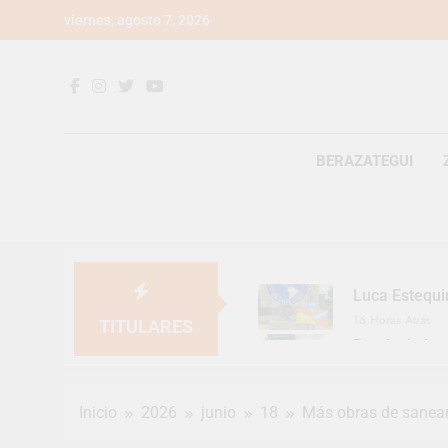
Saltar
viernes, agosto 7, 2026
al
contenido
BERAZATEGUI
Luca Estequi
16 Horas Atrás
TITULARES
Provincia lan
2 Días Atrás
Berazategui v
Inicio
2026
junio
18
Más obras de saneami
2 Días Atrás
En Berazategu