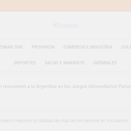
Principios
Principios Diario
ZONAR SUR
PROVINCIA
COMERCIO E INDUSTRIA
CUL
DEPORTES
SALUD Y AMBIENTE
GREMIALES
n representó a la Argentina en los Juegos Universitarios Pan
zó un asistente virtual para consultar infracciones en segundo
uelve a convertirse en la capital nacional de las artesanías
ento mejoran la calidad de vida de los vecinos en los barrios
i, las vacaciones de invierno se disfrutaron en familia