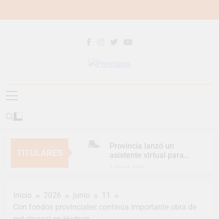
Saltar
al
contenido
Principios
Principios Diario
Provincia lanzó un
TITULARES
asistente virtual para
consultar infracciones
6 Horas Atrás
en segundos
Berazategui vuelve a
convertirse en la
Inicio
2026
junio
11
capital nacional de las
9 Horas Atrás
artesanías
Con fondos provinciales continúa importante obra de
En Berazategui, las
red cloacal en Hudson