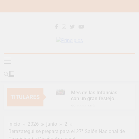
Saltar
al
contenido
Principios
Principios Diario
Mes de las Infancias
TITULARES
con un gran festejo
para toda la familia
22 Horas Atrás
Continúan las
Jornadas de
Inicio
2026
junio
2
Asesoramiento Legal
22 Horas Atrás
gratuito
Berazategui se prepara para el 27° Salón Nacional de
Luca Estequin
Creatividad y Diseño Artesanal