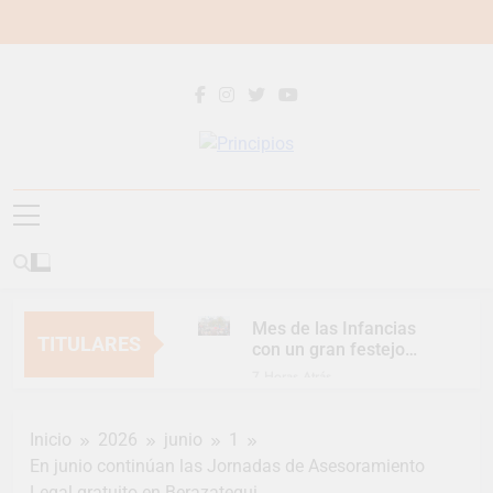
Saltar
al
contenido
Principios
Principios Diario
Mes de las Infancias
TITULARES
con un gran festejo
para toda la familia
7 Horas Atrás
Continúan las
Jornadas de
Inicio
2026
junio
1
Asesoramiento Legal
7 Horas Atrás
gratuito
En junio continúan las Jornadas de Asesoramiento
Luca Estequin
Legal gratuito en Berazategui