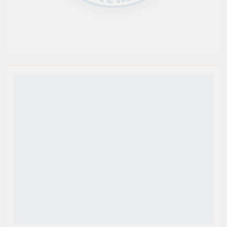
Newsmatic - Tema de WordPress para Noticias 2026.
Funciona gracias a
.
BlazeThemes