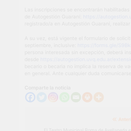
Las inscripciones se encontrarán habilitadas 
de Autogestión Guaraní:
https://autogestion.
registrado/a en Autogestión Guaraní, realizar
A su vez, está vigente el formulario de solic
septiembre, inclusive:
https://forms.gle/S9
persona interesada sin excepción, deberá ins
desde
https://autogestion.uvq.edu.ar/extensi
becario o becaria no implica la reserva de vac
en general. Ante cualquier duda comunicars
Comparte la noticia
Navegación
Anteri
de
entradas
El Teatro Municipal Roma de Avellaneda e