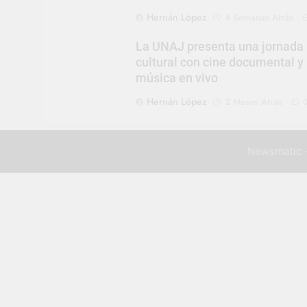
Hernán López
4 Semanas Atrás
La UNAJ presenta una jornada
cultural con cine documental y
música en vivo
Hernán López
2 Meses Atrás
Newsmatic -