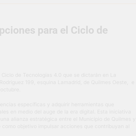
supervisó la obra de un nuevo desagüe pluvial en Gutiérrez
ipciones para el Ciclo de
s El Colosal abrió una nueva sucursal en Berazategui
gral de Salud en Hudson
ornadas municipales de salud animal en Berazategui
el Ciclo de Tecnologías 4.0 que se dictarán en La
ertos por la Semana Mundial de la Lactancia
N
 Rodríguez 199, esquina Lamadrid, de Quilmes Oeste, e
4 
 octubre.
tencias específicas y adquirir herramientas que
s en medio del auge de la era digital. Esta iniciativa
una alianza estratégica entre el Municipio de Quilmes y
e como objetivo impulsar acciones que contribuyan al