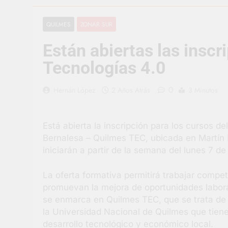
1 Día Atrás
Carlos Balor 
QUILMES
ZONAR SUR
1 Día Atrás
Están abiertas las inscr
Supermercado
1 Día Atrás
Tecnologías 4.0
Jornada Inte
2 Días Atrás
0
Hernán López
2 Años Atrás
3 Minutos
Siguen las j
2 Días Atrás
Está abierta la inscripción para los cursos d
Talleres abi
Bernalesa – Quilmes TEC, ubicada en Martín
2 Días Atrás
iniciarán a partir de la semana del lunes 7 de
La oferta formativa permitirá trabajar compe
promuevan la mejora de oportunidades laborale
se enmarca en Quilmes TEC, que se trata de 
la Universidad Nacional de Quilmes que tien
desarrollo tecnológico y económico local.