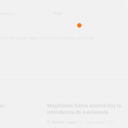
ctrónico
*
Web
 este navegador para la próxima vez que comente.
as:
Magdalena Sierra asumió hoy la
e
intendencia de Avellaneda
Hernán López
1 Mes Atrás
0