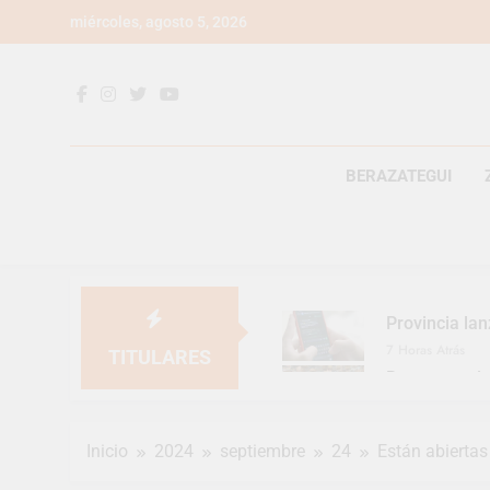
Saltar
miércoles, agosto 5, 2026
al
contenido
BERAZATEGUI
Provincia lan
7 Horas Atrás
TITULARES
Berazategui v
9 Horas Atrás
En Berazategu
Inicio
2024
septiembre
24
Están abiertas
10 Horas Atrás
La artista be