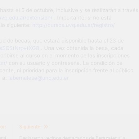
hasta el 5 de octubre, inclusive y se realizarán a través
uvq.edu.ar/extension/
. Importante: si no está
 lo siguiente:
http://cursos.uvq.edu.ar/registro/
itud de becas, que estará disponible hasta el 23 de
BksSCStNrpvtXG8
. Una vez obtenida la beca, cada
cribirse al curso en el momento de las inscripciones
on/
con su usuario y contraseña. La condición de
ante, ni prioridad para la inscripción frente al público
e a:
labernalesa@unq.edu.ar
or:
Siguiente:
stá
Declararon vecinos destacados de Berazategui a