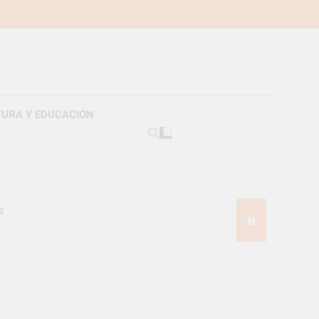
TURA Y EDUCACIÓN
s
pes suizos