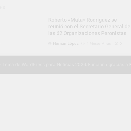
0
Roberto «Mata» Rodriguez se
reunió con el Secretario General de
las 62 Organizaciones Peronistas
Hernán López
4 Meses Atrás
0
0
 Tema de WordPress para Noticias 2026. Funciona gracias a