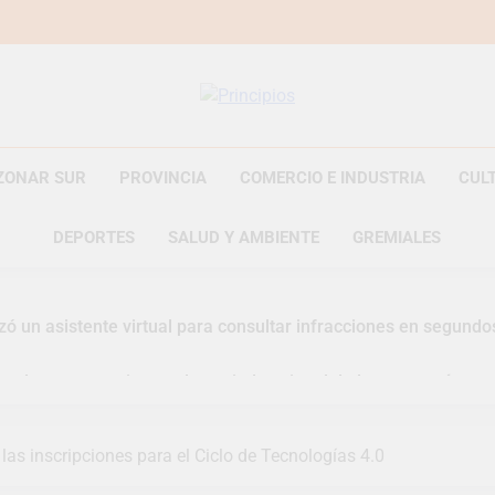
Principios
Principios Diario
ZONAR SUR
PROVINCIA
COMERCIO E INDUSTRIA
CUL
DEPORTES
SALUD Y AMBIENTE
GREMIALES
zó un asistente virtual para consultar infracciones en segundo
uelve a convertirse en la capital nacional de las artesanías
i, las vacaciones de invierno se disfrutaron en familia
 las inscripciones para el Ciclo de Tecnologías 4.0
razateguense Lucía Ceresani representará al distrito en los Al