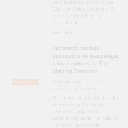
junto al director provincial del
Salud en Hudson
SAE, Juan Pablo Sorrentino. El
5 Días Atrás
curso fue dictado por la
Dirección de…
Leer más
Declararon vecinos
destacados de Berazategui
a los creadores de The
Walking Conurban
Hernán López
2 años
BERAZATEGUI
atrás
0
2 minutos
Se declaró “Vecinos Destacados
de Berazategui” a Guillermo
Galeano y Diego Flores,
administradores de The Walking
Conurban, la cuenta de