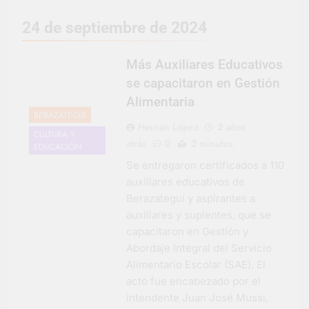
representó a la
Argentina en los
2 Días Atrás
24 de septiembre de 2024
Juegos Universitarios
Provincia lanzó un
Panamericanos
asistente virtual para
consultar infracciones
Más Auxiliares Educativos
3 Días Atrás
en segundos
Berazategui vuelve a
se capacitaron en Gestión
convertirse en la
Alimentaria
capital nacional de las
3 Días Atrás
BERAZATEGUI
artesanías
En Berazategui, las
Hernán López
2 años
CULTURA Y
vacaciones de invierno
atrás
0
2 minutos
EDUCACIÓN
se disfrutaron en
3 Días Atrás
familia
Se entregaron certificados a 110
La artista
auxiliares educativos de
berazateguense Lucía
Ceresani representará
Berazategui y aspirantes a
4 Días Atrás
al distrito en los Alpes
auxiliares y suplentes, que se
Carlos Balor supervisó
suizos
la obra de un nuevo
capacitaron en Gestión y
desagüe pluvial en
4 Días Atrás
Abordaje Integral del Servicio
Gutiérrez
Supermercados El
Alimentario Escolar (SAE). El
Colosal abrió una
acto fue encabezado por el
nueva sucursal en
4 Días Atrás
intendente Juan José Mussi,
Berazategui
Jornada Integral de