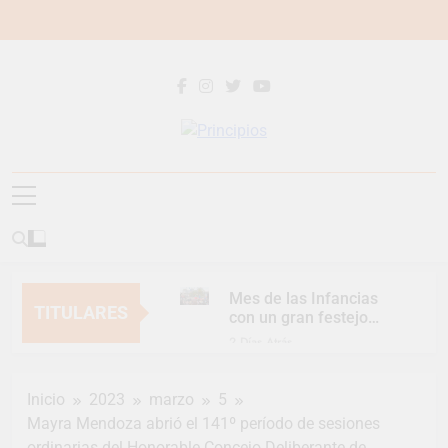
Saltar
al
contenido
Principios
Principios Diario
Mes de las Infancias
TITULARES
con un gran festejo
para toda la familia
2 Días Atrás
Continúan las
Jornadas de
Inicio
2023
marzo
5
Asesoramiento Legal
2 Días Atrás
gratuito
Mayra Mendoza abrió el 141º período de sesiones
Luca Estequin
ordinarias del Honorable Concejo Deliberante de