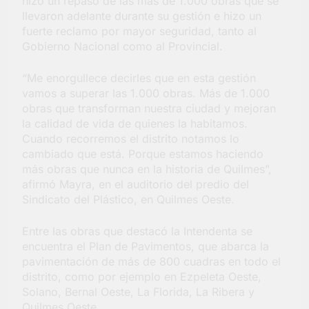
hizo un repaso de las más de 1.000 obras que se
Salud en Hudson
llevaron adelante durante su gestión e hizo un
5 Días Atrás
fuerte reclamo por mayor seguridad, tanto al
Gobierno Nacional como al Provincial.
“Me enorgullece decirles que en esta gestión
vamos a superar las 1.000 obras. Más de 1.000
obras que transforman nuestra ciudad y mejoran
la calidad de vida de quienes la habitamos.
Cuando recorremos el distrito notamos lo
cambiado que está. Porque estamos haciendo
más obras que nunca en la historia de Quilmes”,
afirmó Mayra, en el auditorio del predio del
Sindicato del Plástico, en Quilmes Oeste.
Entre las obras que destacó la Intendenta se
encuentra el Plan de Pavimentos, que abarca la
pavimentación de más de 800 cuadras en todo el
distrito, como por ejemplo en Ezpeleta Oeste,
Solano, Bernal Oeste, La Florida, La Ribera y
Quilmes Oeste.