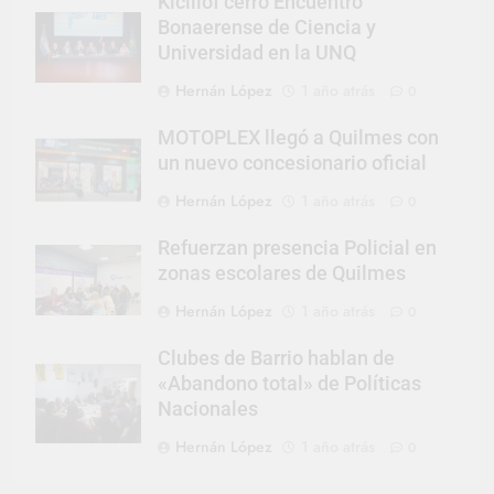
Kicillof cerró Encuentro
Bonaerense de Ciencia y
Universidad en la UNQ
Hernán López
1 año atrás
0
MOTOPLEX llegó a Quilmes con
un nuevo concesionario oficial
Hernán López
1 año atrás
0
Refuerzan presencia Policial en
zonas escolares de Quilmes
Hernán López
1 año atrás
0
Clubes de Barrio hablan de
«Abandono total» de Políticas
Nacionales
Hernán López
1 año atrás
0