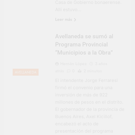
Casa de Gobierno bonaerense.
Colosal abrió una
Allí estuvo…
nueva sucursal en
5 Días Atrás
Berazategui
Leer más
Avellaneda se sumó al
Programa Provincial
“Municipios a la Obra”
Hernán López
3 años
atrás
0
2 minutos
AVELLANEDA
El intendente Jorge Ferraresi
firmó el convenio para una
inversión de más de 922
millones de pesos en el distrito.
El gobernador de la provincia de
Buenos Aires, Axel Kicillof,
encabezó el acto de
presentación del programa