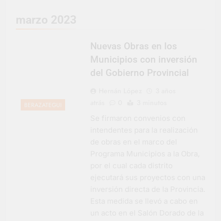
Jornadas de
Asesoramiento Legal
3 Días Atrás
marzo 2023
gratuito
Luca Estequin
representó a la
Argentina en los
Nuevas Obras en los
3 Días Atrás
Juegos Universitarios
Provincia lanzó un
Municipios con inversión
Panamericanos
asistente virtual para
del Gobierno Provincial
consultar infracciones
4 Días Atrás
en segundos
Berazategui vuelve a
Hernán López
3 años
convertirse en la
atrás
0
3 minutos
BERAZATEGUI
capital nacional de las
5 Días Atrás
artesanías
Se firmaron convenios con
En Berazategui, las
intendentes para la realización
vacaciones de invierno
se disfrutaron en
de obras en el marco del
5 Días Atrás
familia
Programa Municipios a la Obra,
La artista
berazateguense Lucía
por el cual cada distrito
Ceresani representará
5 Días Atrás
ejecutará sus proyectos con una
al distrito en los Alpes
Carlos Balor supervisó
inversión directa de la Provincia.
suizos
la obra de un nuevo
Esta medida se llevó a cabo en
desagüe pluvial en
5 Días Atrás
un acto en el Salón Dorado de la
Gutiérrez
Supermercados El