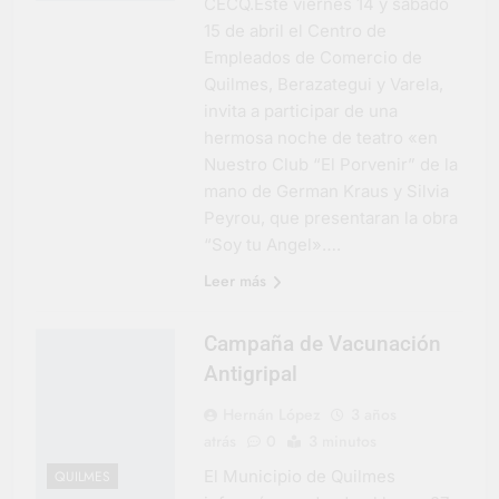
CECQ.Este viernes 14 y sábado
15 de abril el Centro de
Empleados de Comercio de
Quilmes, Berazategui y Varela,
invita a participar de una
hermosa noche de teatro «en
Nuestro Club “El Porvenir” de la
mano de German Kraus y Silvia
Peyrou, que presentaran la obra
“Soy tu Angel»….
Leer más
Campaña de Vacunación
Antigripal
Hernán López
3 años
atrás
0
3 minutos
El Municipio de Quilmes
QUILMES