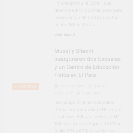
“Municipios a la Obra”, que
destinará $45.500 millones para
la ejecución de 223 proyectos
en los 135 distritos…
Leer más
Mussi y Sileoni
inauguraron dos Escuelas
y un Centro de Educación
Física en El Pato
Hernán López
3 años
BERAZATEGUI
atrás
0
2 minutos
Se inauguraron las Escuelas
Primaria y Secundaria Nº 57, y el
Centro de Educación Física N°
194, del Centro Agrícola El Pato
(calle 531 y 633) en el Barrio