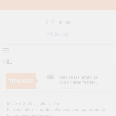
Saltar
al
contenido
Principios
Principios Diario
Mes de las Infancias
TITULARES
con un gran festejo
para toda la familia
1 Día Atrás
Continúan las
Jornadas de
Inicio
2020
julio
3
Asesoramiento Legal
1 Día Atrás
gratuito
Está «estable» el hombre al que balearon para robarle
Luca Estequin
la camioneta en Sarandí