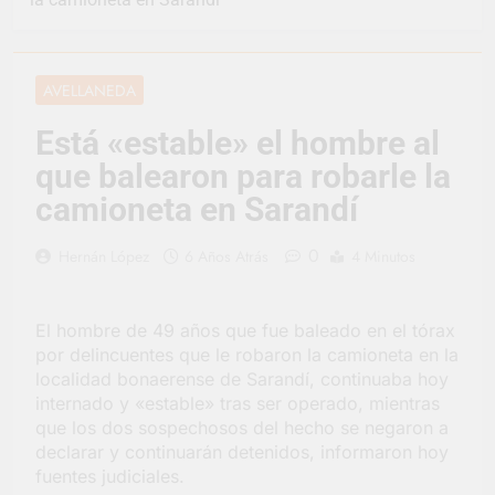
representó a la
Argentina en los
2 Días Atrás
Juegos Universitarios
Provincia lanzó un
Panamericanos
asistente virtual para
AVELLANEDA
consultar infracciones
3 Días Atrás
en segundos
Berazategui vuelve a
Está «estable» el hombre al
convertirse en la
que balearon para robarle la
capital nacional de las
3 Días Atrás
artesanías
En Berazategui, las
camioneta en Sarandí
vacaciones de invierno
se disfrutaron en
3 Días Atrás
0
Hernán López
6 Años Atrás
4 Minutos
familia
La artista
berazateguense Lucía
Ceresani representará
4 Días Atrás
El hombre de 49 años que fue baleado en el tórax
al distrito en los Alpes
Carlos Balor supervisó
por delincuentes que le robaron la camioneta en la
suizos
la obra de un nuevo
localidad bonaerense de Sarandí, continuaba hoy
desagüe pluvial en
4 Días Atrás
internado y «estable» tras ser operado, mientras
Gutiérrez
Supermercados El
que los dos sospechosos del hecho se negaron a
Colosal abrió una
declarar y continuarán detenidos, informaron hoy
nueva sucursal en
4 Días Atrás
fuentes judiciales.
Berazategui
Jornada Integral de