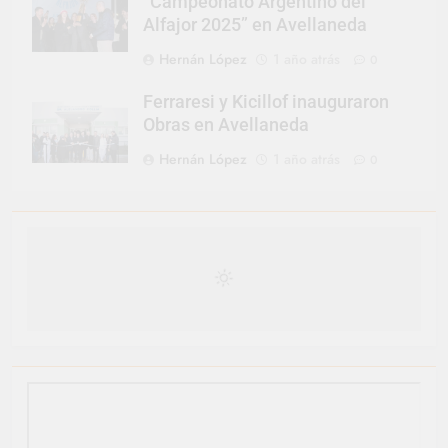
“Campeonato Argentino del
Alfajor 2025” en Avellaneda
Hernán López
1 año atrás
0
Ferraresi y Kicillof inauguraron
Obras en Avellaneda
Hernán López
1 año atrás
0