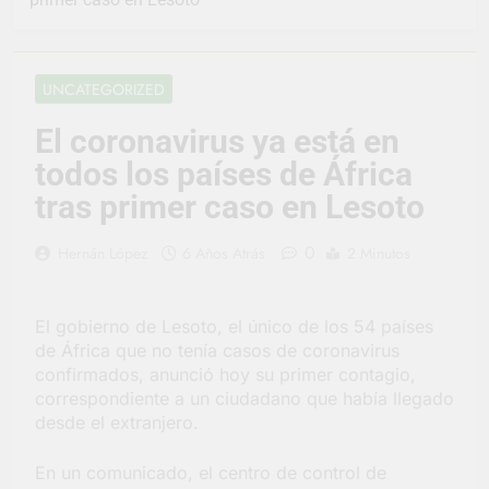
vacaciones de invierno
se disfrutaron en
21 Horas Atrás
familia
La artista
berazateguense Lucía
UNCATEGORIZED
Ceresani representará
2 Días Atrás
al distrito en los Alpes
Carlos Balor supervisó
El coronavirus ya está en
suizos
la obra de un nuevo
todos los países de África
desagüe pluvial en
2 Días Atrás
Gutiérrez
Supermercados El
tras primer caso en Lesoto
Colosal abrió una
nueva sucursal en
2 Días Atrás
0
Hernán López
6 Años Atrás
2 Minutos
Berazategui
Jornada Integral de
Salud en Hudson
3 Días Atrás
El gobierno de Lesoto, el único de los 54 países
Siguen las jornadas
de África que no tenía casos de coronavirus
municipales de salud
confirmados, anunció hoy su primer contagio,
animal en Berazategui
3 Días Atrás
correspondiente a un ciudadano que había llegado
Talleres abiertos por
desde el extranjero.
la Semana Mundial de
la Lactancia
3 Días Atrás
En un comunicado, el centro de control de
Nuevo asfalto para el