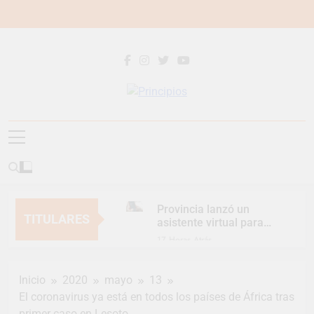
Saltar
al
contenido
Principios
Principios Diario
Provincia lanzó un
TITULARES
asistente virtual para
consultar infracciones
17 Horas Atrás
en segundos
Berazategui vuelve a
convertirse en la
Inicio
2020
mayo
13
capital nacional de las
20 Horas Atrás
artesanías
El coronavirus ya está en todos los países de África tras
En Berazategui, las
primer caso en Lesoto