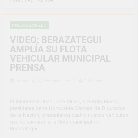
vacaciones de invierno
se disfrutaron en
10 Horas Atrás
familia
La artista
berazateguense Lucía
UNCATEGORIZED
Ceresani representará
1 Día Atrás
al distrito en los Alpes
Carlos Balor supervisó
VIDEO: BERAZATEGUI
suizos
la obra de un nuevo
AMPLÍA SU FLOTA
desagüe pluvial en
1 Día Atrás
Gutiérrez
Supermercados El
VEHICULAR MUNICIPAL
Colosal abrió una
PRENSA
nueva sucursal en
1 Día Atrás
Berazategui
Jornada Integral de
0
Admin
4 Años Atrás
1 Minutos
Salud en Hudson
2 Días Atrás
Siguen las jornadas
El intendente Juan José Mussi, y Sergio Massa,
municipales de salud
presidente de la Honorable Cámara de Diputados
animal en Berazategui
2 Días Atrás
de la Nación, presentaron cuatro nuevos vehículos
Talleres abiertos por
que se sumarán a la flota municipal de
la Semana Mundial de
Berazategui.
la Lactancia
2 Días Atrás
Nuevo asfalto para el