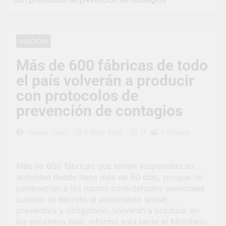
representó a la
Argentina en los
1 Día Atrás
Juegos Universitarios
Provincia lanzó un
Panamericanos
asistente virtual para
NACIÓN
consultar infracciones
2 Días Atrás
en segundos
Berazategui vuelve a
Más de 600 fábricas de todo
convertirse en la
el país volverán a producir
capital nacional de las
2 Días Atrás
artesanías
En Berazategui, las
con protocolos de
vacaciones de invierno
prevención de contagios
se disfrutaron en
2 Días Atrás
familia
La artista
0
Hernán López
6 Años Atrás
3 Minutos
berazateguense Lucía
Ceresani representará
3 Días Atrás
al distrito en los Alpes
Carlos Balor supervisó
suizos
Más de 600 fábricas que tenían suspendida su
la obra de un nuevo
actividad desde hace más de 50 días, porque no
desagüe pluvial en
3 Días Atrás
Gutiérrez
pertenecían a los rubros considerados esenciales
Supermercados El
cuando se decretó el aislamiento social,
Colosal abrió una
preventivo y obligatorio, volverán a producir en
nueva sucursal en
3 Días Atrás
Berazategui
los próximos días, informó esta tarde el Ministerio
Jornada Integral de