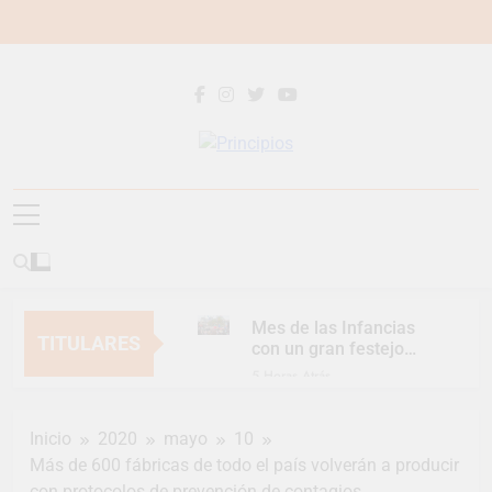
Saltar
al
contenido
Principios
Principios Diario
Mes de las Infancias
TITULARES
con un gran festejo
para toda la familia
5 Horas Atrás
Continúan las
Jornadas de
Inicio
2020
mayo
10
Asesoramiento Legal
5 Horas Atrás
gratuito
Más de 600 fábricas de todo el país volverán a producir
Luca Estequin
con protocolos de prevención de contagios