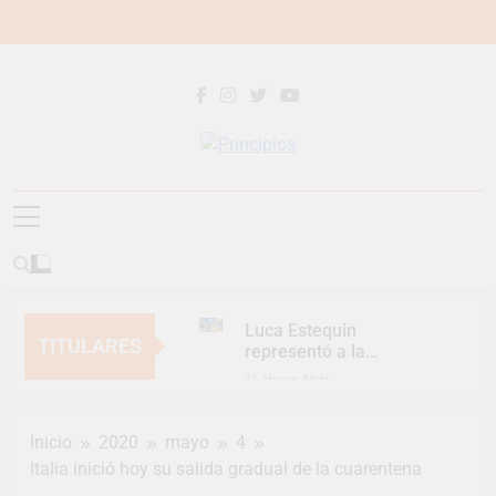
Saltar
al
contenido
Principios
Principios Diario
Luca Estequin
TITULARES
representó a la
Argentina en los
11 Horas Atrás
Juegos Universitarios
Provincia lanzó un
Panamericanos
asistente virtual para
Inicio
2020
mayo
4
consultar infracciones
1 Día Atrás
en segundos
Italia inició hoy su salida gradual de la cuarentena
Berazategui vuelve a