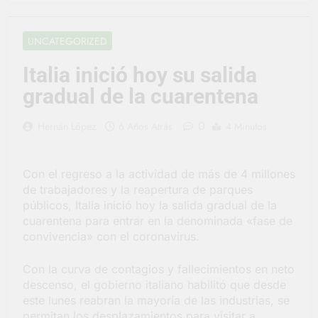
convertirse en la
capital nacional de las
2 Días Atrás
artesanías
En Berazategui, las
UNCATEGORIZED
vacaciones de invierno
se disfrutaron en
2 Días Atrás
Italia inició hoy su salida
familia
La artista
gradual de la cuarentena
berazateguense Lucía
Ceresani representará
2 Días Atrás
al distrito en los Alpes
0
Hernán López
6 Años Atrás
4 Minutos
Carlos Balor supervisó
suizos
la obra de un nuevo
desagüe pluvial en
3 Días Atrás
Gutiérrez
Con el regreso a la actividad de más de 4 millones
Supermercados El
Colosal abrió una
de trabajadores y la reapertura de parques
nueva sucursal en
públicos, Italia inició hoy la salida gradual de la
3 Días Atrás
Berazategui
cuarentena para entrar en la denominada «fase de
Jornada Integral de
Salud en Hudson
convivencia» con el coronavirus.
3 Días Atrás
Con la curva de contagios y fallecimientos en neto
Siguen las jornadas
municipales de salud
descenso, el gobierno italiano habilitó que desde
animal en Berazategui
este lunes reabran la mayoría de las industrias, se
3 Días Atrás
permitan los desplazamientos para visitar a
Talleres abiertos por