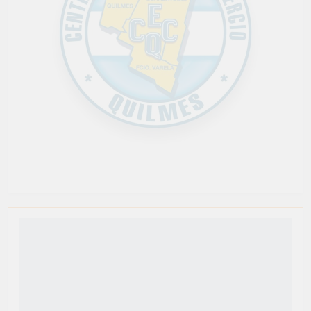
Newsmatic - Tema de WordPress para Noticias 2026.
Funciona gracias a
.
BlazeThemes