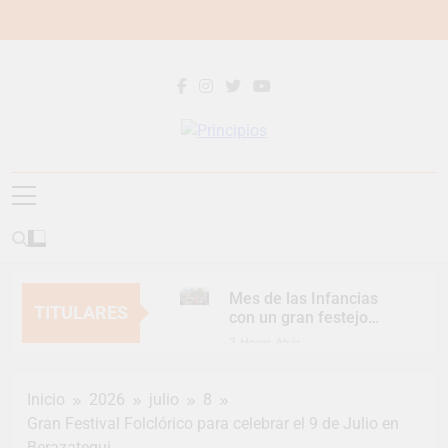
Saltar
al
contenido
Principios
Principios Diario
Mes de las Infancias
TITULARES
con un gran festejo
para toda la familia
3 Horas Atrás
Continúan las
Jornadas de
Inicio
2026
julio
8
Asesoramiento Legal
3 Horas Atrás
gratuito
Gran Festival Folclórico para celebrar el 9 de Julio en
Luca Estequin
Berazategui