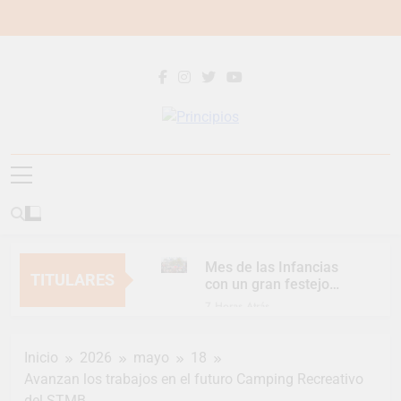
Saltar
al
contenido
Principios
Principios Diario
Mes de las Infancias
TITULARES
con un gran festejo
para toda la familia
7 Horas Atrás
Continúan las
Jornadas de
Inicio
2026
mayo
18
Asesoramiento Legal
7 Horas Atrás
gratuito
Avanzan los trabajos en el futuro Camping Recreativo
Luca Estequin
del STMB