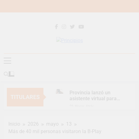
Saltar
al
contenido
Principios
Principios Diario
Provincia lanzó un
TITULARES
asistente virtual para
consultar infracciones
21 Horas Atrás
en segundos
Berazategui vuelve a
convertirse en la
Inicio
2026
mayo
13
capital nacional de las
23 Horas Atrás
artesanías
Más de 40 mil personas visitaron la B-Play
En Berazategui, las