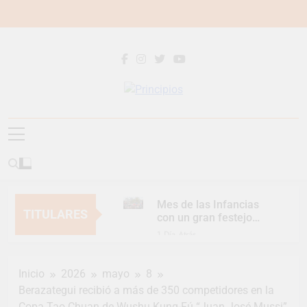
Saltar
al
contenido
Principios
Principios Diario
Mes de las Infancias
TITULARES
con un gran festejo
para toda la familia
1 Día Atrás
Continúan las
Jornadas de
Inicio
2026
mayo
8
Asesoramiento Legal
1 Día Atrás
gratuito
Berazategui recibió a más de 350 competidores en la
Luca Estequin
Copa Tao Chuan de Wushu Kung-Fú “Juan José Mussi”