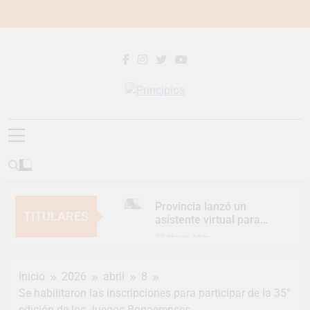
Saltar
al
contenido
Principios
Principios Diario
Provincia lanzó un
TITULARES
asistente virtual para
consultar infracciones
22 Horas Atrás
en segundos
Berazategui vuelve a
convertirse en la
Inicio
2026
abril
8
capital nacional de las
1 Día Atrás
artesanías
Se habilitaron las inscripciones para participar de la 35°
En Berazategui, las
edición de los Juegos Bonaerenses