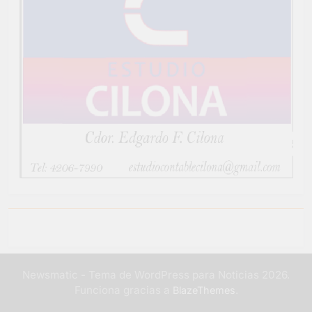
Newsmatic - Tema de WordPress para Noticias 2026.
Funciona gracias a
.
BlazeThemes