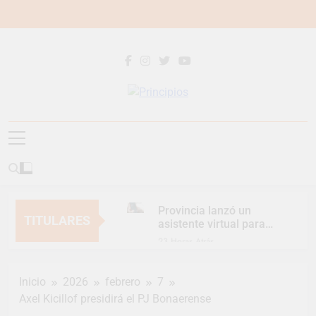
Saltar
al
contenido
Principios
Principios Diario
Provincia lanzó un
TITULARES
asistente virtual para
consultar infracciones
23 Horas Atrás
en segundos
Berazategui vuelve a
convertirse en la
Inicio
2026
febrero
7
capital nacional de las
1 Día Atrás
artesanías
Axel Kicillof presidirá el PJ Bonaerense
En Berazategui, las