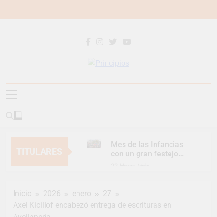
Saltar
al
contenido
Principios
Principios Diario
Mes de las Infancias
TITULARES
con un gran festejo
para toda la familia
22 Horas Atrás
Continúan las
Jornadas de
Inicio
2026
enero
27
Asesoramiento Legal
22 Horas Atrás
gratuito
Axel Kicillof encabezó entrega de escrituras en
Luca Estequin
Avellaneda