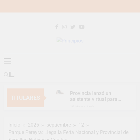
Saltar
al
contenido
Principios
Principios Diario
Provincia lanzó un
TITULARES
asistente virtual para
consultar infracciones
15 Horas Atrás
en segundos
Berazategui vuelve a
convertirse en la
Inicio
2025
septiembre
12
capital nacional de las
18 Horas Atrás
artesanías
Parque Pereyra: Llega la Feria Nacional y Provincial de
En Berazategui, las
Semillas Nativas y Criollas