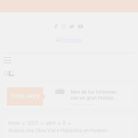
Saltar
al
contenido
Principios
Principios Diario
Mes de las Infancias
TITULARES
con un gran festejo
para toda la familia
16 Horas Atrás
Continúan las
Jornadas de
Inicio
2025
abril
8
Asesoramiento Legal
16 Horas Atrás
gratuito
Avanza una Obra Vial e Hidráulica en Hudson
Luca Estequin