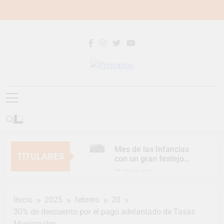
Saltar
al
contenido
Principios
Principios Diario
Mes de las Infancias
TITULARES
con un gran festejo
para toda la familia
18 Horas Atrás
Continúan las
Jornadas de
Inicio
2025
febrero
20
Asesoramiento Legal
18 Horas Atrás
gratuito
30% de descuento por el pago adelantado de Tasas
Luca Estequin
Municipales