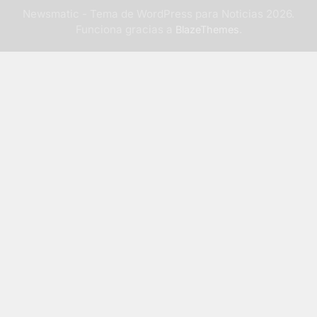
Newsmatic - Tema de WordPress para Noticias 2026.
Funciona gracias a
.
BlazeThemes