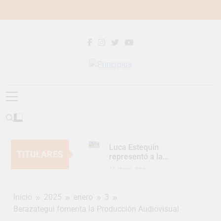
Saltar
al
contenido
Principios
Principios Diario
Luca Estequin
TITULARES
representó a la
Argentina en los
16 Horas Atrás
Juegos Universitarios
Provincia lanzó un
Panamericanos
asistente virtual para
Inicio
2025
enero
3
consultar infracciones
2 Días Atrás
en segundos
Berazategui fomenta la Producción Audiovisual
Berazategui vuelve a