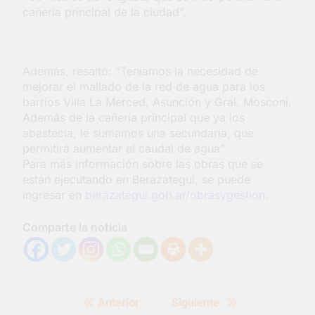
Colosal abrió una
cañería principal de la ciudad”.
nueva sucursal en
6 Días Atrás
Berazategui
Además, resaltó: “Teníamos la necesidad de
mejorar el mallado de la red de agua para los
barrios Villa La Merced, Asunción y Gral. Mosconi.
Además de la cañería principal que ya los
abastecía, le sumamos una secundaria, que
permitirá aumentar el caudal de agua”.
Para más información sobre las obras que se
están ejecutando en Berazategui, se puede
ingresar en
berazategui.gob.ar/obrasygestion
.
Comparte la noticia
Navegación
Anterior:
Siguiente:
de