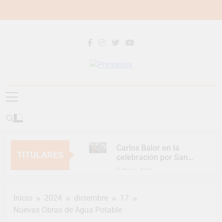
Saltar
al
contenido
Principios
Principios Diario
Carlos Balor en la
TITULARES
celebración por San
Cayetano
9 Horas Atrás
Mes de las Infancias
con un gran festejo
Inicio
2024
diciembre
17
para toda la familia
3 Días Atrás
Nuevas Obras de Agua Potable
Continúan las