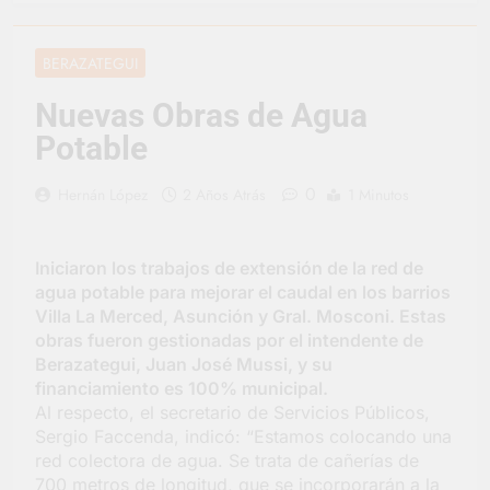
Jornadas de
Asesoramiento Legal
3 Días Atrás
gratuito
Luca Estequin
BERAZATEGUI
representó a la
Argentina en los
4 Días Atrás
Nuevas Obras de Agua
Juegos Universitarios
Provincia lanzó un
Panamericanos
Potable
asistente virtual para
consultar infracciones
5 Días Atrás
en segundos
0
Hernán López
2 Años Atrás
1 Minutos
Berazategui vuelve a
convertirse en la
capital nacional de las
5 Días Atrás
artesanías
Iniciaron los trabajos de extensión de la red de
En Berazategui, las
vacaciones de invierno
agua potable para mejorar el caudal en los barrios
se disfrutaron en
Villa La Merced, Asunción y Gral. Mosconi. Estas
5 Días Atrás
familia
obras fueron gestionadas por el intendente de
La artista
berazateguense Lucía
Berazategui, Juan José Mussi, y su
Ceresani representará
financiamiento es 100% municipal.
6 Días Atrás
al distrito en los Alpes
Al respecto, el secretario de Servicios Públicos,
Carlos Balor supervisó
suizos
la obra de un nuevo
Sergio Faccenda, indicó: “Estamos colocando una
desagüe pluvial en
red colectora de agua. Se trata de cañerías de
6 Días Atrás
Gutiérrez
700 metros de longitud, que se incorporarán a la
Supermercados El