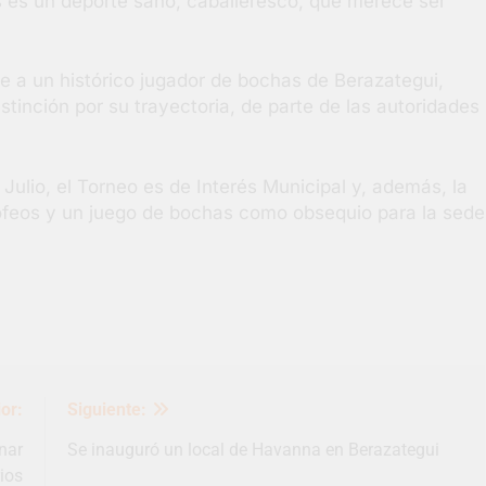
s es un deporte sano, caballeresco, que merece ser
e a un histórico jugador de bochas de Berazategui,
stinción por su trayectoria, de parte de las autoridades
ulio, el Torneo es de Interés Municipal y, además, la
rofeos y un juego de bochas como obsequio para la sede
or:
Siguiente:
nar
Se inauguró un local de Havanna en Berazategui
ios