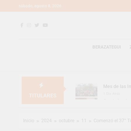
Saltar
sábado, agosto 8, 2026
al
contenido
BERAZATEGUI
Mes de las In
1 Día Atrás
TITULARES
Continúan la
1 Día Atrás
Luca Estequi
Inicio
2024
octubre
11
Comenzó el 37° T
2 Días Atrás
Provincia lan