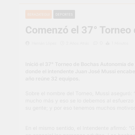
3 Días Atrás
Berazategui v
BERAZATEGUI
DEPORTES
3 Días Atrás
Comenzó el 37° Torneo
En Berazategu
3 Días Atrás
0
Hernán López
2 Años Atrás
1 Minutos
La artista be
4 Días Atrás
Carlos Balor 
Inició el 37° Torneo de Bochas Autonomía de 
4 Días Atrás
donde el intendente Juan José Mussi encabez
Supermercado
año reúne 32 equipos.
4 Días Atrás
Jornada Inte
Sobre el nombre del Torneo, Mussi aseguró: “
5 Días Atrás
mucho más y eso se lo debemos al esfuerzo 
su gente; y por eso tenemos muchos motivos 
En el mismo sentido, el Intendente afirmó: “