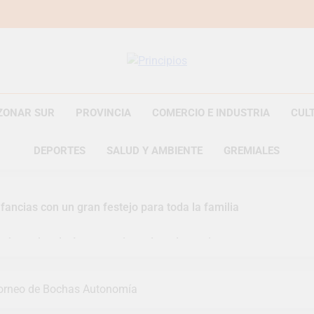
Principios
Principios Diario
ZONAR SUR
PROVINCIA
COMERCIO E INDUSTRIA
CUL
DEPORTES
SALUD Y AMBIENTE
GREMIALES
fancias con un gran festejo para toda la familia
s Jornadas de Asesoramiento Legal gratuito
n representó a la Argentina en los Juegos Universitarios Pan
orneo de Bochas Autonomía
zó un asistente virtual para consultar infracciones en segundo