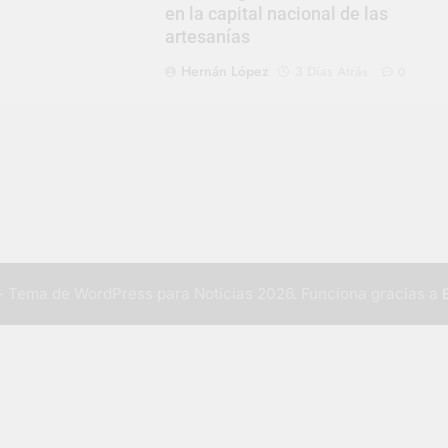
en la capital nacional de las
artesanías
Hernán López
3 Días Atrás
0
 Tema de WordPress para Noticias 2026. Funciona gracias a