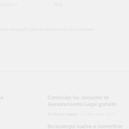
ctrónico
*
Web
 este navegador para la próxima vez que comente.
an
Continúan las Jornadas de
Asesoramiento Legal gratuito
Hernán López
1 Día Atrás
0
Berazategui vuelve a convertirse