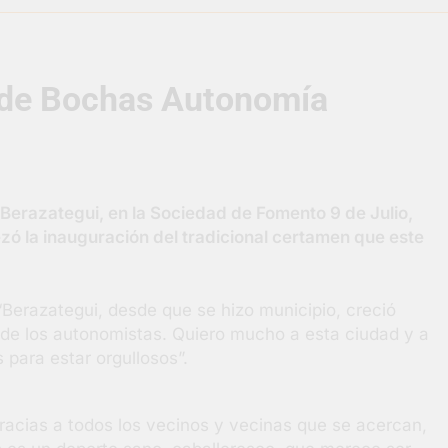
uelve a convertirse en la capital nacional de las artesanías
 de Bochas Autonomía
i, las vacaciones de invierno se disfrutaron en familia
razateguense Lucía Ceresani representará al distrito en los Al
supervisó la obra de un nuevo desagüe pluvial en Gutiérrez
Berazategui, en la Sociedad de Fomento 9 de Julio,
ó la inauguración del tradicional certamen que este
s El Colosal abrió una nueva sucursal en Berazategui
gral de Salud en Hudson
Berazategui, desde que se hizo municipio, creció
de los autonomistas. Quiero mucho a esta ciudad y a
para estar orgullosos”.
Gracias a todos los vecinos y vecinas que se acercan,