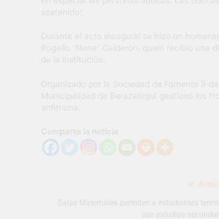
en especial las personas adultas. Las bocha
sostenido”.
Durante el acto inaugural se hizo un homenaj
Rogelio “Nene” Calderón, quien recibió una di
de la institución.
Organizado por la Sociedad de Fomento 9 de J
Municipalidad de Berazategui gestionó los t
anfitriona.
Comparte la noticia
Navegación
Anteri
de
entradas
Salas Maternales permiten a estudiantes termi
sus estudios secundar