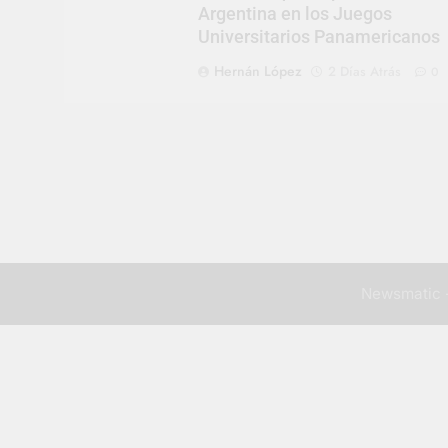
Argentina en los Juegos
Universitarios Panamericanos
Hernán López
2 Días Atrás
0
Newsmatic -