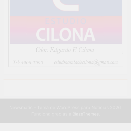
Newsmatic - Tema de WordPress para Noticias 2026.
Funciona gracias a
.
BlazeThemes