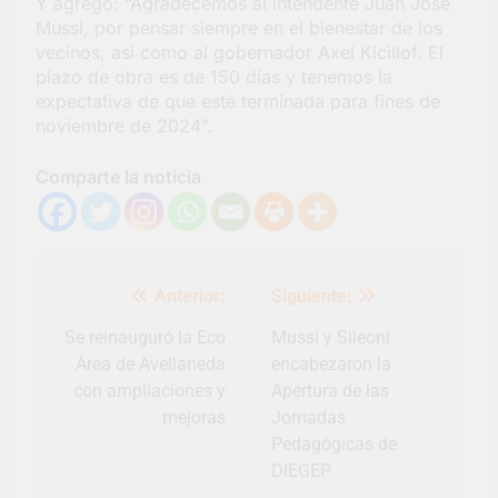
Y agregó: “Agradecemos al intendente Juan José
Mussi, por pensar siempre en el bienestar de los
vecinos, así como al gobernador Axel Kicillof. El
plazo de obra es de 150 días y tenemos la
expectativa de que esté terminada para fines de
noviembre de 2024”.
Comparte la noticia
Navegación
Anterior:
Siguiente:
de
entradas
Se reinauguró la Eco
Mussi y Sileoni
Área de Avellaneda
encabezaron la
con ampliaciones y
Apertura de las
mejoras
Jornadas
Pedagógicas de
DIEGEP