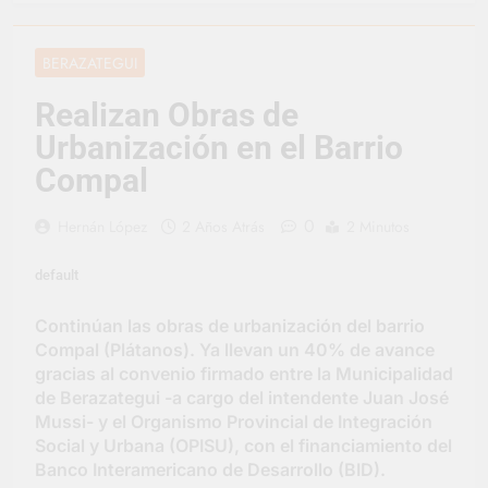
representó a la
Argentina en los
1 Día Atrás
Juegos Universitarios
Provincia lanzó un
BERAZATEGUI
Panamericanos
asistente virtual para
consultar infracciones
2 Días Atrás
Realizan Obras de
en segundos
Berazategui vuelve a
Urbanización en el Barrio
convertirse en la
capital nacional de las
Compal
3 Días Atrás
artesanías
En Berazategui, las
vacaciones de invierno
0
Hernán López
2 Años Atrás
2 Minutos
se disfrutaron en
3 Días Atrás
familia
La artista
default
berazateguense Lucía
Ceresani representará
3 Días Atrás
Continúan las obras de urbanización del barrio
al distrito en los Alpes
Carlos Balor supervisó
Compal (Plátanos). Ya llevan un 40% de avance
suizos
la obra de un nuevo
gracias al convenio firmado entre la Municipalidad
desagüe pluvial en
3 Días Atrás
de Berazategui -a cargo del intendente Juan José
Gutiérrez
Supermercados El
Mussi- y el Organismo Provincial de Integración
Colosal abrió una
Social y Urbana (OPISU), con el financiamiento del
nueva sucursal en
3 Días Atrás
Banco Interamericano de Desarrollo (BID).
Berazategui
Jornada Integral de