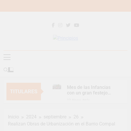
Saltar
al
contenido
Principios
Principios Diario
Mes de las Infancias
TITULARES
con un gran festejo
para toda la familia
12 Horas Atrás
Continúan las
Jornadas de
Inicio
2024
septiembre
26
Asesoramiento Legal
12 Horas Atrás
gratuito
Realizan Obras de Urbanización en el Barrio Compal
Luca Estequin