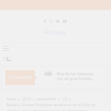
Saltar
al
contenido
Principios
Principios Diario
Mes de las Infancias
TITULARES
con un gran festejo
para toda la familia
2 Días Atrás
Continúan las
Jornadas de
Inicio
2024
septiembre
16
Asesoramiento Legal
2 Días Atrás
gratuito
Mussi y Álvarez Rodríguez disertaron en el Ciclo de
Luca Estequin
Charlas sobre «Reorganización del Peronismo»