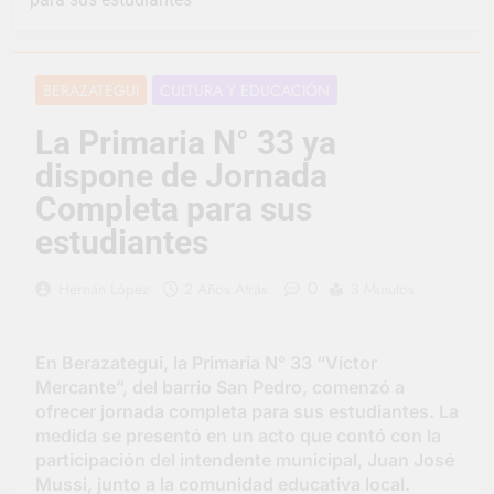
Jornadas de
Asesoramiento Legal
3 Días Atrás
gratuito
Luca Estequin
representó a la
BERAZATEGUI
CULTURA Y EDUCACIÓN
Argentina en los
3 Días Atrás
Juegos Universitarios
Provincia lanzó un
La Primaria N° 33 ya
Panamericanos
asistente virtual para
dispone de Jornada
consultar infracciones
4 Días Atrás
en segundos
Berazategui vuelve a
Completa para sus
convertirse en la
estudiantes
capital nacional de las
5 Días Atrás
artesanías
En Berazategui, las
0
Hernán López
2 Años Atrás
3 Minutos
vacaciones de invierno
se disfrutaron en
5 Días Atrás
familia
La artista
En Berazategui, la Primaria N° 33 “Víctor
berazateguense Lucía
Mercante”, del barrio San Pedro, comenzó a
Ceresani representará
5 Días Atrás
al distrito en los Alpes
ofrecer jornada completa para sus estudiantes. La
Carlos Balor supervisó
suizos
medida se presentó en un acto que contó con la
la obra de un nuevo
participación del intendente municipal, Juan José
desagüe pluvial en
5 Días Atrás
Gutiérrez
Mussi, junto a la comunidad educativa local.
Supermercados El