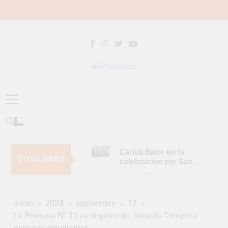
Saltar
al
contenido
Principios
Principios Diario
Carlos Balor en la
TITULARES
celebración por San
Cayetano
2 Horas Atrás
Mes de las Infancias
con un gran festejo
Inicio
2024
septiembre
12
para toda la familia
3 Días Atrás
La Primaria N° 33 ya dispone de Jornada Completa
Continúan las
para sus estudiantes