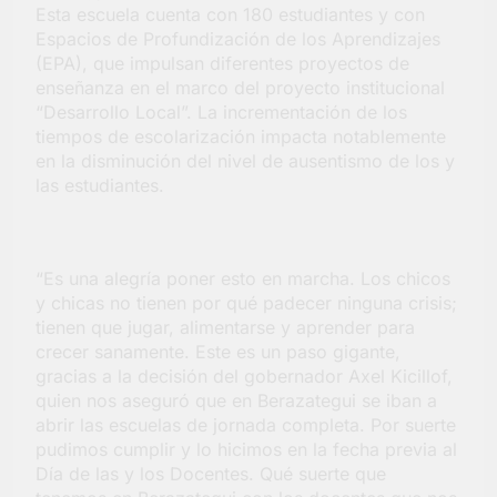
Esta escuela cuenta con 180 estudiantes y con
Colosal abrió una
Espacios de Profundización de los Aprendizajes
nueva sucursal en
5 Días Atrás
Berazategui
(EPA), que impulsan diferentes proyectos de
enseñanza en el marco del proyecto institucional
“Desarrollo Local”. La incrementación de los
tiempos de escolarización impacta notablemente
en la disminución del nivel de ausentismo de los y
las estudiantes.
“Es una alegría poner esto en marcha. Los chicos
y chicas no tienen por qué padecer ninguna crisis;
tienen que jugar, alimentarse y aprender para
crecer sanamente. Este es un paso gigante,
gracias a la decisión del gobernador Axel Kicillof,
quien nos aseguró que en Berazategui se iban a
abrir las escuelas de jornada completa. Por suerte
pudimos cumplir y lo hicimos en la fecha previa al
Día de las y los Docentes. Qué suerte que