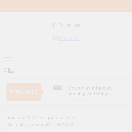
Saltar
al
contenido
Principios
Principios Diario
Mes de las Infancias
TITULARES
con un gran festejo
para toda la familia
5 Horas Atrás
Continúan las
Jornadas de
Inicio
2024
agosto
27
Asesoramiento Legal
5 Horas Atrás
gratuito
Se realizó la Expo INCUBE 2024
Luca Estequin