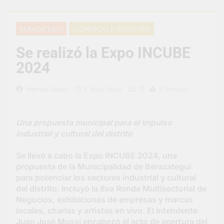
representó a la
Argentina en los
1 Día Atrás
Juegos Universitarios
Provincia lanzó un
BERAZATEGUI
COMERCIO E INDUSTRIA
Panamericanos
asistente virtual para
consultar infracciones
2 Días Atrás
Se realizó la Expo INCUBE
en segundos
Berazategui vuelve a
2024
convertirse en la
capital nacional de las
2 Días Atrás
artesanías
0
Hernán López
2 Años Atrás
3 Minutos
En Berazategui, las
vacaciones de invierno
se disfrutaron en
2 Días Atrás
familia
Una propuesta municipal para el impulso
La artista
berazateguense Lucía
industrial y cultural del distrito
Ceresani representará
3 Días Atrás
al distrito en los Alpes
Se llevó a cabo la Expo INCUBE 2024, una
Carlos Balor supervisó
suizos
la obra de un nuevo
propuesta de la Municipalidad de Berazategui
desagüe pluvial en
para potenciar los sectores industrial y cultural
3 Días Atrás
Gutiérrez
del distrito. Incluyó la 8va Ronda Multisectorial de
Supermercados El
Colosal abrió una
Negocios, exhibiciones de empresas y marcas
nueva sucursal en
locales, charlas y artistas en vivo. El intendente
3 Días Atrás
Berazategui
Juan José Mussi encabezó el acto de apertura del
Jornada Integral de