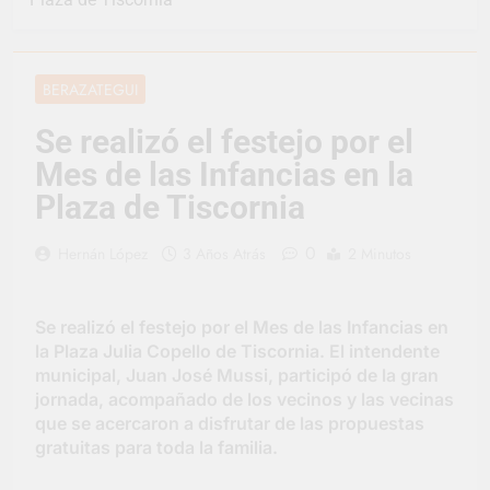
vacaciones de invierno
se disfrutaron en
18 Horas Atrás
familia
La artista
berazateguense Lucía
BERAZATEGUI
Ceresani representará
1 Día Atrás
al distrito en los Alpes
Carlos Balor supervisó
Se realizó el festejo por el
suizos
la obra de un nuevo
Mes de las Infancias en la
desagüe pluvial en
2 Días Atrás
Gutiérrez
Supermercados El
Plaza de Tiscornia
Colosal abrió una
nueva sucursal en
2 Días Atrás
0
Hernán López
3 Años Atrás
2 Minutos
Berazategui
Jornada Integral de
Salud en Hudson
2 Días Atrás
Se realizó el festejo por el Mes de las Infancias en
Siguen las jornadas
la Plaza Julia Copello de Tiscornia. El intendente
municipales de salud
municipal, Juan José Mussi, participó de la gran
animal en Berazategui
2 Días Atrás
jornada, acompañado de los vecinos y las vecinas
Talleres abiertos por
que se acercaron a disfrutar de las propuestas
la Semana Mundial de
gratuitas para toda la familia.
la Lactancia
2 Días Atrás
Nuevo asfalto para el