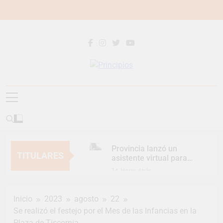
Saltar
al
contenido
Principios
Principios Diario
Provincia lanzó un
TITULARES
asistente virtual para
consultar infracciones
14 Horas Atrás
en segundos
Berazategui vuelve a
convertirse en la
Inicio
2023
agosto
22
capital nacional de las
17 Horas Atrás
artesanías
Se realizó el festejo por el Mes de las Infancias en la
En Berazategui, las
Plaza de Tiscornia