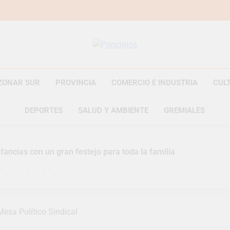
Principios
Principios Diario
ZONAR SUR
PROVINCIA
COMERCIO E INDUSTRIA
CUL
DEPORTES
SALUD Y AMBIENTE
GREMIALES
fancias con un gran festejo para toda la familia
s Jornadas de Asesoramiento Legal gratuito
n representó a la Argentina en los Juegos Universitarios Pan
Mesa Político Sindical
zó un asistente virtual para consultar infracciones en segundo