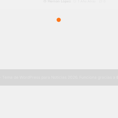
Hernán López
1 Año Atrás
0
 Tema de WordPress para Noticias 2026. Funciona gracias a