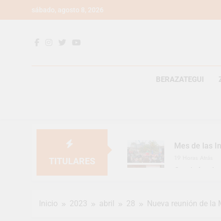
Saltar
sábado, agosto 8, 2026
al
contenido
BERAZATEGUI
Mes de las In
19 Horas Atrás
TITULARES
Continúan la
19 Horas Atrás
Luca Estequi
Inicio
2023
abril
28
Nueva reunión de la 
2 Días Atrás
Provincia lan