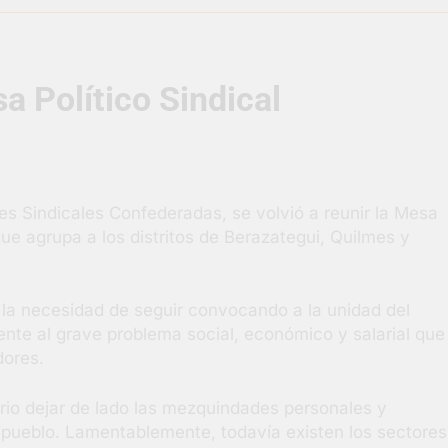
uelve a convertirse en la capital nacional de las artesanías
a Político Sindical
i, las vacaciones de invierno se disfrutaron en familia
razateguense Lucía Ceresani representará al distrito en los Al
supervisó la obra de un nuevo desagüe pluvial en Gutiérrez
s Sindicales Confederadas, se volvió a reunir la Mesa
que agrupa a los distritos de Berazategui, Quilmes y
s El Colosal abrió una nueva sucursal en Berazategui
gral de Salud en Hudson
 la necesidad de seguir convocando a la unidad del
nte al grave problema social, económico y salarial que
adores.
rio dejar de lado las mezquindades personales y
el pueblo. Lamentablemente, todavía existen los sectores