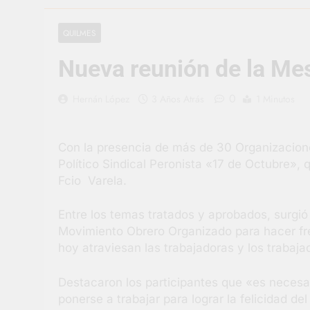
3 Días Atrás
Berazategui v
QUILMES
3 Días Atrás
Nueva reunión de la Mes
En Berazategu
3 Días Atrás
0
Hernán López
3 Años Atrás
1 Minutos
La artista be
4 Días Atrás
Carlos Balor 
Con la presencia de más de 30 Organizacione
4 Días Atrás
Político Sindical Peronista «17 de Octubre», 
Supermercado
Fcio Varela.
4 Días Atrás
Jornada Inte
Entre los temas tratados y aprobados, surgió
4 Días Atrás
Movimiento Obrero Organizado para hacer fre
hoy atraviesan las trabajadoras y los trabaj
Destacaron los participantes que «es necesa
ponerse a trabajar para lograr la felicidad d