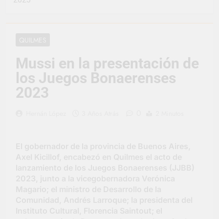
representó a la
Argentina en los
1 Día Atrás
Juegos Universitarios
Provincia lanzó un
Panamericanos
asistente virtual para
QUILMES
consultar infracciones
3 Días Atrás
en segundos
Berazategui vuelve a
Mussi en la presentación de
convertirse en la
los Juegos Bonaerenses
capital nacional de las
3 Días Atrás
artesanías
En Berazategui, las
2023
vacaciones de invierno
se disfrutaron en
3 Días Atrás
0
Hernán López
3 Años Atrás
2 Minutos
familia
La artista
berazateguense Lucía
Ceresani representará
3 Días Atrás
El gobernador de la provincia de Buenos Aires,
al distrito en los Alpes
Carlos Balor supervisó
Axel Kicillof, encabezó en Quilmes el acto de
suizos
la obra de un nuevo
lanzamiento de los Juegos Bonaerenses (JJBB)
desagüe pluvial en
4 Días Atrás
2023, junto a la vicegobernadora Verónica
Gutiérrez
Supermercados El
Magario; el ministro de Desarrollo de la
Colosal abrió una
Comunidad, Andrés Larroque; la presidenta del
nueva sucursal en
4 Días Atrás
Instituto Cultural, Florencia Saintout; el
Berazategui
Jornada Integral de