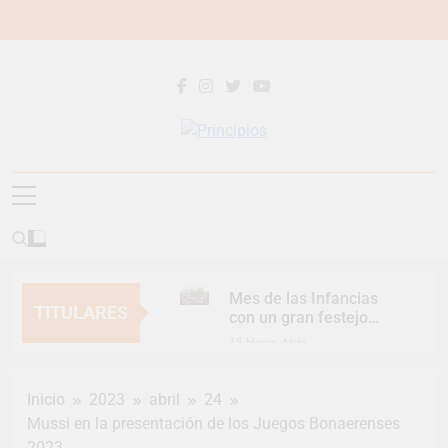
Saltar
al
contenido
Principios
Principios Diario
Mes de las Infancias
TITULARES
con un gran festejo
para toda la familia
15 Horas Atrás
Continúan las
Jornadas de
Inicio
2023
abril
24
Asesoramiento Legal
15 Horas Atrás
gratuito
Mussi en la presentación de los Juegos Bonaerenses
Luca Estequin
2023