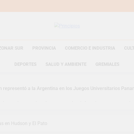
Principios
Principios Diario
ZONAR SUR
PROVINCIA
COMERCIO E INDUSTRIA
CUL
DEPORTES
SALUD Y AMBIENTE
GREMIALES
n representó a la Argentina en los Juegos Universitarios Pan
zó un asistente virtual para consultar infracciones en segundo
uelve a convertirse en la capital nacional de las artesanías
as en Hudson y El Pato
i, las vacaciones de invierno se disfrutaron en familia