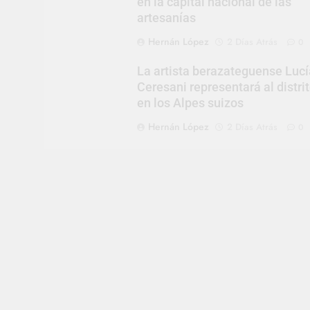
en la capital nacional de las
artesanías
Hernán López
2 Días Atrás
0
La artista berazateguense Lucí
Ceresani representará al distri
en los Alpes suizos
Hernán López
2 Días Atrás
0