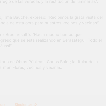
rreglo de las veredas y la restitución de luminarias”.
o, Irma Bauche, expresó: “Recibimos la grata visita del
ncia de esta obra para nuestros vecinos y vecinas”.
triz Bree, resaltó: “Hacía mucho tiempo que
greso que se está realizando en Berazategui. Todo el
Mussi”.
ario de Obras Públicas, Carlos Balor; la titular de la
Carmen Flores; vecinos y vecinas.
or:
Siguiente: