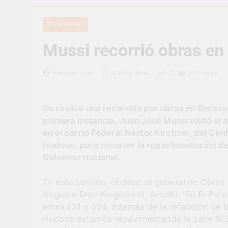
2 Días Atrás
La artista be
BERAZATEGUI
2 Días Atrás
Mussi recorrió obras en
Carlos Balor 
3 Días Atrás
0
Hernán López
4 Años Atrás
2 Minutos
Supermercado
3 Días Atrás
Jornada Inte
Se realizó una recorrida por obras en Beraza
3 Días Atrás
primera instancia, Juan José Mussi visitó el 
Siguen las j
en el barrio Federal Néstor Kirchner, del Ce
3 Días Atrás
Hudson, para recorrer la repavimentación de 
Talleres abi
Gobierno nacional.
3 Días Atrás
En este sentido, el director general de Obras
Augusto Díaz Kergaravat, detalló: “En El Pat
entre 531 y 534, además de la refacción de la
Hudson estamos repavimentando la calle 163 