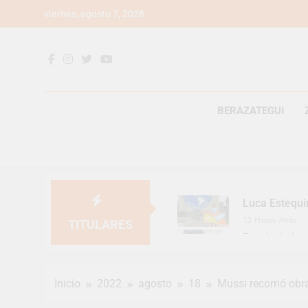
Saltar
viernes, agosto 7, 2026
al
contenido
BERAZATEGUI
Luca Estequi
12 Horas Atrás
TITULARES
Provincia lan
2 Días Atrás
Berazategui v
Inicio
2022
agosto
18
Mussi recorrió obr
2 Días Atrás
En Berazategu