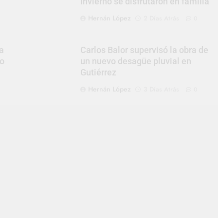
invierno se disfrutaron en familia
Hernán López
2 Días Atrás
0
a
Carlos Balor supervisó la obra de
to
un nuevo desagüe pluvial en
Gutiérrez
Hernán López
3 Días Atrás
0