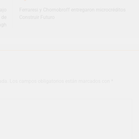
ajo
Ferraresi y Chornobroff entregaron microcréditos
 de
Construir Futuro
agh
ada.
Los campos obligatorios están marcados con
*