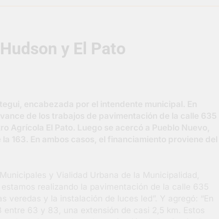
razateguense Lucía Ceresani representará al distrito en los Al
 Hudson y El Pato
supervisó la obra de un nuevo desagüe pluvial en Gutiérrez
s El Colosal abrió una nueva sucursal en Berazategui
gral de Salud en Hudson
tegui, encabezada por el intendente municipal. En
avance de los trabajos de pavimentación de la calle 635
ornadas municipales de salud animal en Berazategui
ntro Agrícola El Pato. Luego se acercó a Pueblo Nuevo,
la 163. En ambos casos, el financiamiento proviene del
ertos por la Semana Mundial de la Lactancia
 Municipales y Vialidad Urbana de la Municipalidad,
o estamos realizando la pavimentación de la calle 635
s veredas y la instalación de luces led”. Y agregó: “En
entre 63 y 83, una extensión de casi 2,5 km. Estos