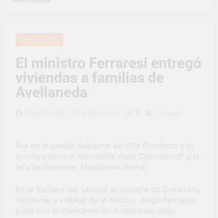
vacaciones de invierno
se disfrutaron en
1 Día Atrás
familia
La artista
berazateguense Lucía
AVELLANEDA
Ceresani representará
2 Días Atrás
al distrito en los Alpes
Carlos Balor supervisó
El ministro Ferraresi entregó
suizos
la obra de un nuevo
viviendas a familias de
desagüe pluvial en
2 Días Atrás
Gutiérrez
Supermercados El
Avellaneda
Colosal abrió una
nueva sucursal en
2 Días Atrás
0
Hernán López
4 Años Atrás
1 Minutos
Berazategui
Jornada Integral de
Salud en Hudson
3 Días Atrás
Fue en el predio Suipacha de Villa Domínico y lo
Siguen las jornadas
acompañaron el intendente Alejo Chornobroff y la
municipales de salud
jefa de Gabinete, Magdalena Sierra.
animal en Berazategui
3 Días Atrás
Talleres abiertos por
En la mañana del sábado el ministro de Desarrollo
la Semana Mundial de
Territorial y Hábitat de la Nación, Jorge Ferraresi,
la Lactancia
3 Días Atrás
junto con el intendente de Avellaneda, Alejo
Nuevo asfalto para el