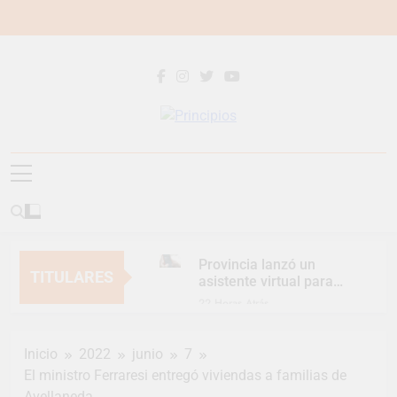
Saltar
al
contenido
Principios
Principios Diario
Provincia lanzó un
TITULARES
asistente virtual para
consultar infracciones
22 Horas Atrás
en segundos
Berazategui vuelve a
convertirse en la
Inicio
2022
junio
7
capital nacional de las
1 Día Atrás
artesanías
El ministro Ferraresi entregó viviendas a familias de
En Berazategui, las
Avellaneda