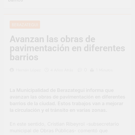
vacaciones de invierno
se disfrutaron en
24 Horas Atrás
familia
La artista
berazateguense Lucía
BERAZATEGUI
Ceresani representará
2 Días Atrás
al distrito en los Alpes
Carlos Balor supervisó
Avanzan las obras de
suizos
la obra de un nuevo
pavimentación en diferentes
desagüe pluvial en
2 Días Atrás
Gutiérrez
Supermercados El
barrios
Colosal abrió una
nueva sucursal en
2 Días Atrás
0
Hernán López
4 Años Atrás
1 Minutos
Berazategui
Jornada Integral de
Salud en Hudson
3 Días Atrás
La Municipalidad de Berazategui informa que
Siguen las jornadas
avanzan las obras de pavimentación en diferentes
municipales de salud
barrios de la ciudad. Estos trabajos van a mejorar
animal en Berazategui
3 Días Atrás
la circulación y el tránsito en varias zonas.
Talleres abiertos por
la Semana Mundial de
En este sentido, Cristian Ribeyrol -subsecretario
la Lactancia
3 Días Atrás
municipal de Obras Públicas- comentó que
Nuevo asfalto para el