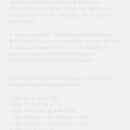
“estamos haciendo cuadras de asfalto en
barrio Jacarandá
diferentes puntos de la ciudad. Por ejemplo, en
5 Días Atrás
los barrios El Mirador, Rigolleau, 19 de Agosto,
entre otros”.
A su vez, remarcó: “Estas obras representan un
gran beneficio para la comunidad, porque agilizan
el desplazamiento de los vecinos, mejoran la
seguridad vial y también contribuyen a
interconectar los caminos principales”.
Las obras de pavimentación que ya finalizaron y
están prontas a inaugurarse son:
-Calle 30 e/ 127 y 128.
-Calle 26 A e/ 114 y 117.
-Calle 464 Norte e/ 404 y 405.
-Calle 464 Sur e/ Av. Vergara y 404.
-Calle 17 e/ Av. Dardo Rocha y 123.
-Calle 122 e/ 17 y 19.