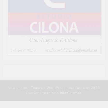
Newsmatic - Tema de WordPress para Noticias 2026.
Funciona gracias a
.
BlazeThemes