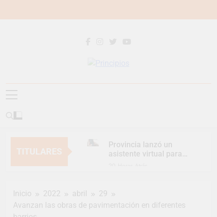
Saltar
al
contenido
Principios
Principios Diario
Provincia lanzó un
TITULARES
asistente virtual para
consultar infracciones
20 Horas Atrás
en segundos
Berazategui vuelve a
convertirse en la
Inicio
2022
abril
29
capital nacional de las
23 Horas Atrás
artesanías
Avanzan las obras de pavimentación en diferentes
En Berazategui, las
barrios