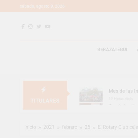
Saltar
sábado, agosto 8, 2026
al
contenido
BERAZATEGUI
Mes de las In
19 Horas Atrás
TITULARES
Continúan la
19 Horas Atrás
Luca Estequi
Inicio
2021
febrero
25
El Rotary Club cel
2 Días Atrás
Provincia lan