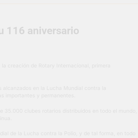
uelve a convertirse en la capital nacional de las artesanías
u 116 aniversario
i, las vacaciones de invierno se disfrutaron en familia
razateguense Lucía Ceresani representará al distrito en los Al
supervisó la obra de un nuevo desagüe pluvial en Gutiérrez
 la creación de Rotary Internacional, primera
s El Colosal abrió una nueva sucursal en Berazategui
s alcanzados en la Lucha Mundial contra la
gral de Salud en Hudson
 más importantes y permanentes.
5.000 clubes rotarios distribuidos en todo el mundo,
inua.
ial de la Lucha contra la Polio, y de tal forma, en todo