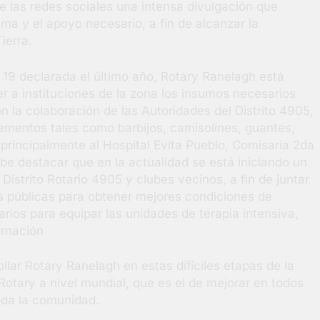
e las redes sociales una intensa divulgación que
a y el apoyo necesario, a fin de alcanzar la
Tierra.
 19 declarada el último año, Rotary Ranelagh está
r a instituciones de la zona los insumos necesarios
 la colaboración de las Autoridades del Distrito 4905,
lementos tales como barbijos, camisolines, guantes,
 principalmente al Hospital Evita Pueblo, Comisaria 2da
be destacar que en la actualidad se está iniciando un
istrito Rotario 4905 y clubes vecinos, a fin de juntar
as públicas para obtener mejores condiciones de
rios para equipar las unidades de terapia intensiva,
ernación
llar Rotary Ranelagh en estas difíciles etapas de la
Rotary a nivel mundial, que es el de mejorar en todos
toda la comunidad.