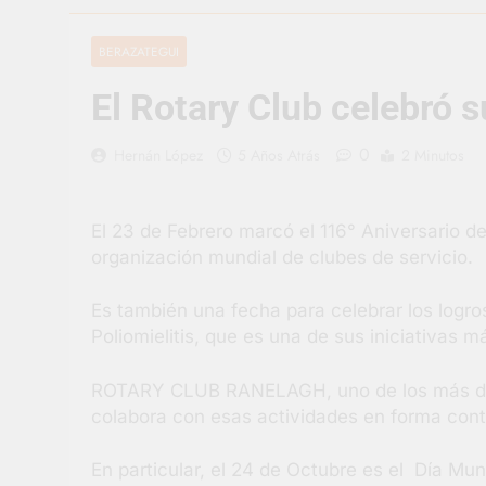
3 Días Atrás
Berazategui v
BERAZATEGUI
3 Días Atrás
El Rotary Club celebró s
En Berazategu
3 Días Atrás
0
Hernán López
5 Años Atrás
2 Minutos
La artista be
4 Días Atrás
Carlos Balor 
El 23 de Febrero marcó el 116° Aniversario de
4 Días Atrás
organización mundial de clubes de servicio.
Supermercado
4 Días Atrás
Es también una fecha para celebrar los logro
Jornada Inte
Poliomielitis, que es una de sus iniciativas
4 Días Atrás
ROTARY CLUB RANELAGH, uno de los más de 3
colabora con esas actividades en forma cont
En particular, el 24 de Octubre es el Día Mund