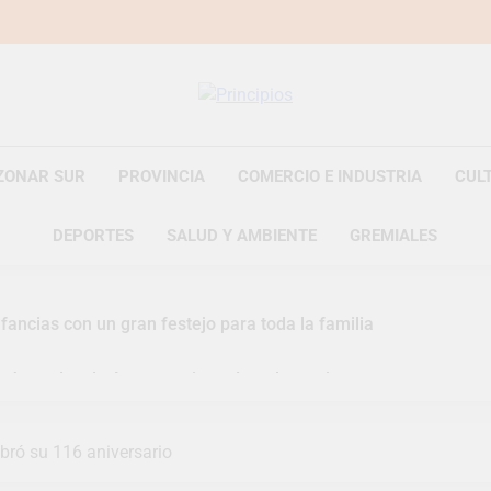
Principios
Principios Diario
ZONAR SUR
PROVINCIA
COMERCIO E INDUSTRIA
CUL
DEPORTES
SALUD Y AMBIENTE
GREMIALES
fancias con un gran festejo para toda la familia
s Jornadas de Asesoramiento Legal gratuito
n representó a la Argentina en los Juegos Universitarios Pan
ebró su 116 aniversario
zó un asistente virtual para consultar infracciones en segundo