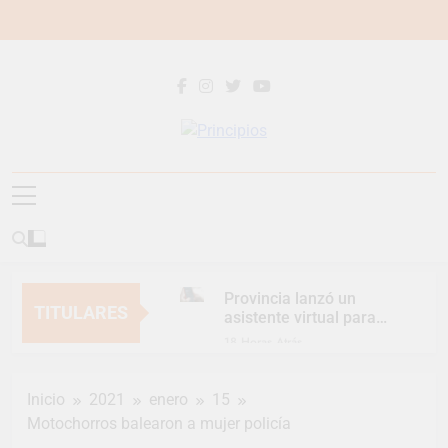
Saltar
al
contenido
Principios
Principios Diario
Provincia lanzó un
TITULARES
asistente virtual para
consultar infracciones
18 Horas Atrás
en segundos
Berazategui vuelve a
convertirse en la
Inicio
2021
enero
15
capital nacional de las
20 Horas Atrás
artesanías
Motochorros balearon a mujer policía
En Berazategui, las