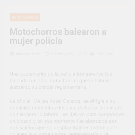
vacaciones de invierno
se disfrutaron en
21 Horas Atrás
familia
La artista
BERAZATEGUI
berazateguense Lucía
Ceresani representará
2 Días Atrás
Motochorros balearon a
al distrito en los Alpes
Carlos Balor supervisó
suizos
mujer policía
la obra de un nuevo
desagüe pluvial en
2 Días Atrás
Gutiérrez
0
Hernán López
6 Años Atrás
1 Minutos
Supermercados El
Colosal abrió una
nueva sucursal en
2 Días Atrás
Berazategui
Una subteniente de la policía bonaerense fue
Jornada Integral de
Salud en Hudson
baleada por dos motochorros que le habían
sustraído su pistola reglamentaria.
3 Días Atrás
Siguen las jornadas
municipales de salud
La oficial, Melisa Rossi Galarza, se dirigía a su
animal en Berazategui
domicilio momentos después de haber terminado
3 Días Atrás
con su horario laboral, se detuvo para comprar en
Talleres abiertos por
la Semana Mundial de
un kiosco y en ese momento fue abordada por
la Lactancia
dos sujetos que se desplazaban en motocicleta
3 Días Atrás
quienes le sustraen arma reglamentaria y le
Nuevo asfalto para el