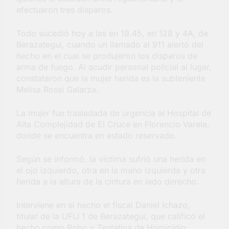
barrio Jacarandá
efectuaron tres disparos.
4 Días Atrás
Todo sucedió hoy a las en 19.45, en 128 y 4A, de
Berazategui, cuando un llamado al 911 alertó del
hecho en el cual se produjeron los disparos de
arma de fuego. Al acudir personal policial al lugar,
constataron que la mujer herida es la subteniente
Melisa Rossi Galarza.
La mujer fue trasladada de urgencia al Hospital de
Alta Complejidad de El Cruce en Florencio Varela,
donde se encuentra en estado reservado.
Según se informó, la víctima sufrió una herida en
el ojo izquierdo, otra en la mano izquierda y otra
herida a la altura de la cintura en lado derecho.
Interviene en el hecho el fiscal Daniel Ichazo,
titular de la UFIJ 1 de Berazategui, que calificó el
hecho como Robo y Tentativa de Homicidio.