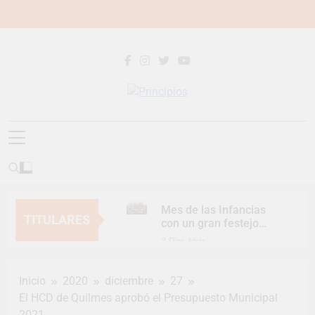
Saltar
al
contenido
Principios
Principios Diario
Mes de las Infancias
TITULARES
con un gran festejo
para toda la familia
2 Días Atrás
Continúan las
Jornadas de
Inicio
2020
diciembre
27
Asesoramiento Legal
2 Días Atrás
gratuito
El HCD de Quilmes aprobó el Presupuesto Municipal
Luca Estequin
2021