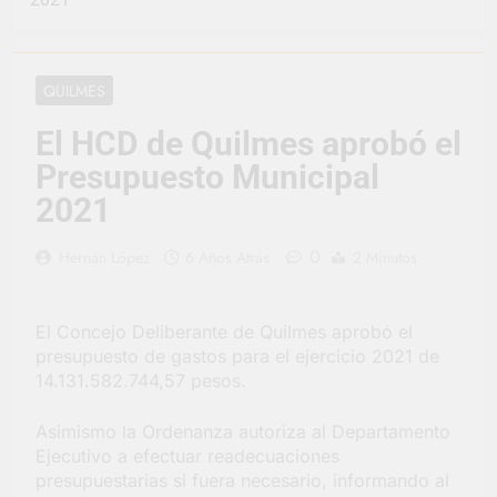
representó a la
Argentina en los
3 Días Atrás
Juegos Universitarios
Provincia lanzó un
Panamericanos
asistente virtual para
QUILMES
consultar infracciones
4 Días Atrás
en segundos
Berazategui vuelve a
El HCD de Quilmes aprobó el
convertirse en la
Presupuesto Municipal
capital nacional de las
4 Días Atrás
artesanías
En Berazategui, las
2021
vacaciones de invierno
se disfrutaron en
4 Días Atrás
0
Hernán López
6 Años Atrás
2 Minutos
familia
La artista
berazateguense Lucía
Ceresani representará
5 Días Atrás
El Concejo Deliberante de Quilmes aprobó el
al distrito en los Alpes
Carlos Balor supervisó
presupuesto de gastos para el ejercicio 2021 de
suizos
la obra de un nuevo
14.131.582.744,57 pesos.
desagüe pluvial en
5 Días Atrás
Gutiérrez
Supermercados El
Asimismo la Ordenanza autoriza al Departamento
Colosal abrió una
Ejecutivo a efectuar readecuaciones
nueva sucursal en
5 Días Atrás
presupuestarias si fuera necesario, informando al
Berazategui
Jornada Integral de