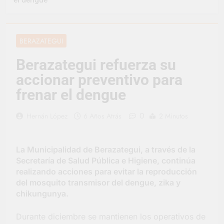
convertirse en la
capital nacional de las
2 Días Atrás
artesanías
En Berazategui, las
vacaciones de invierno
BERAZATEGUI
se disfrutaron en
2 Días Atrás
familia
La artista
Berazategui refuerza su
berazateguense Lucía
accionar preventivo para
Ceresani representará
3 Días Atrás
al distrito en los Alpes
Carlos Balor supervisó
frenar el dengue
suizos
la obra de un nuevo
desagüe pluvial en
3 Días Atrás
0
Hernán López
6 Años Atrás
2 Minutos
Gutiérrez
Supermercados El
Colosal abrió una
nueva sucursal en
3 Días Atrás
La Municipalidad de Berazategui, a través de la
Berazategui
Jornada Integral de
Secretaría de Salud Pública e Higiene, continúa
Salud en Hudson
realizando acciones para evitar la reproducción
4 Días Atrás
del mosquito transmisor del dengue, zika y
Siguen las jornadas
chikungunya.
municipales de salud
animal en Berazategui
4 Días Atrás
Durante diciembre se mantienen los operativos de
Talleres abiertos por