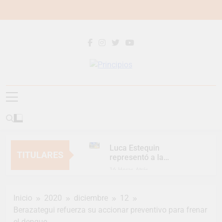
Saltar
al
contenido
Principios
Principios Diario
Luca Estequin
TITULARES
representó a la
Argentina en los
16 Horas Atrás
Juegos Universitarios
Provincia lanzó un
Panamericanos
asistente virtual para
Inicio
2020
diciembre
12
consultar infracciones
2 Días Atrás
en segundos
Berazategui refuerza su accionar preventivo para frenar
Berazategui vuelve a
el dengue