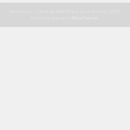
Newsmatic - Tema de WordPress para Noticias 2026.
Funciona gracias a
.
BlazeThemes