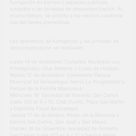
fumigación en barrios y espacios públicos,
la Semana Mundial de
sumados a las jornadas de descacharrización. Al
la Lactancia
4 Días Atrás
mismo tiempo, se solicita a los vecinos colaborar
con las tareas preventivas.
Los operativos de fumigación y las jornadas de
descacharrización se realizarán:
Lunes 14 de diciembre: Complejo Municipal Los
Privilegiados, Club Maltería y Costa de Hudson.
Martes 15 de diciembre: Cementerio Parque
Municipal de Berazategui, barrio La Prosperidad y
Parque de la Familia Mascotera.
Miércoles 16: Sociedad de Fomento San Carlos
(calle 103 e/ 4 y 5), Club Ducilo, Plaza San Martín
y Depósito Fiscal Berazategui.
Jueves 17 de diciembre: Paseo de la Memoria y
barrios San Carlos, San José y San Mauro.
Viernes 18 de diciembre: Sociedad de Fomento
San Carlos (calle 103 e/ 4 y 5) y barrios María