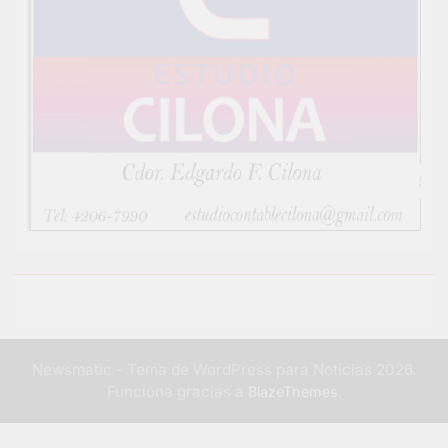
Newsmatic - Tema de WordPress para Noticias 2026.
Funciona gracias a
.
BlazeThemes