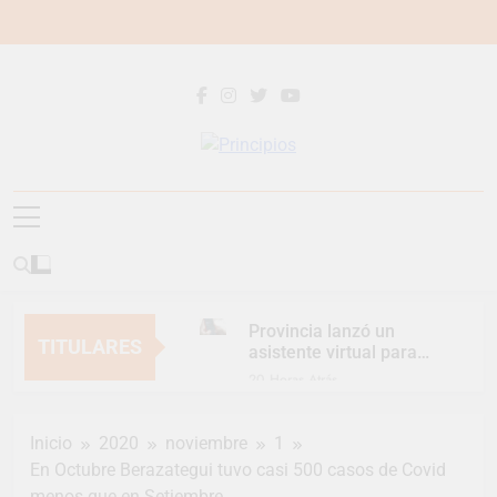
Saltar
al
contenido
Principios
Principios Diario
Provincia lanzó un
TITULARES
asistente virtual para
consultar infracciones
20 Horas Atrás
en segundos
Berazategui vuelve a
convertirse en la
Inicio
2020
noviembre
1
capital nacional de las
22 Horas Atrás
artesanías
En Octubre Berazategui tuvo casi 500 casos de Covid
En Berazategui, las
menos que en Setiembre