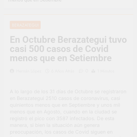
vacaciones de invierno
se disfrutaron en
23 Horas Atrás
familia
La artista
berazateguense Lucía
BERAZATEGUI
Ceresani representará
2 Días Atrás
al distrito en los Alpes
Carlos Balor supervisó
En Octubre Berazategui tuvo
suizos
la obra de un nuevo
casi 500 casos de Covid
desagüe pluvial en
2 Días Atrás
Gutiérrez
Supermercados El
menos que en Setiembre
Colosal abrió una
nueva sucursal en
2 Días Atrás
0
Hernán López
6 Años Atrás
1 Minutos
Berazategui
Jornada Integral de
Salud en Hudson
3 Días Atrás
A lo largo de los 31 días de Octubre se registraron
Siguen las jornadas
en Berazategui 2510 casos de coronavirus, casi
municipales de salud
quinientos menos que en Septiembre y unos mil
animal en Berazategui
3 Días Atrás
menos que en Agosto, cuando en la ciudad se
Talleres abiertos por
registró el pico con 3587 infectados. De esta
la Semana Mundial de
manera, si bien la situación aún genera
la Lactancia
3 Días Atrás
preocupación, los casos de Covid siguen en
Nuevo asfalto para el