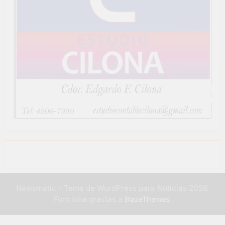
Newsmatic - Tema de WordPress para Noticias 2026.
Funciona gracias a
.
BlazeThemes