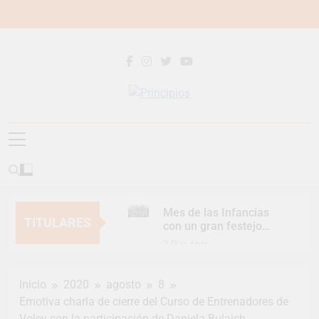
Saltar
al
contenido
Principios
Principios Diario
Mes de las Infancias
TITULARES
con un gran festejo
para toda la familia
2 Días Atrás
Continúan las
Jornadas de
Inicio
2020
agosto
8
Asesoramiento Legal
2 Días Atrás
gratuito
Emotiva charla de cierre del Curso de Entrenadores de
Luca Estequin
Voley con la participación de Daniela Bulaich