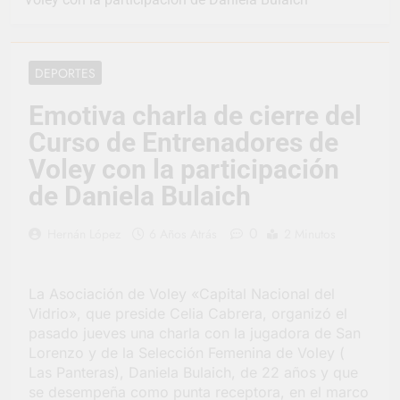
representó a la
Argentina en los
3 Días Atrás
Juegos Universitarios
Provincia lanzó un
Panamericanos
asistente virtual para
DEPORTES
consultar infracciones
4 Días Atrás
en segundos
Berazategui vuelve a
Emotiva charla de cierre del
convertirse en la
Curso de Entrenadores de
capital nacional de las
4 Días Atrás
artesanías
En Berazategui, las
Voley con la participación
vacaciones de invierno
de Daniela Bulaich
se disfrutaron en
4 Días Atrás
familia
La artista
0
Hernán López
6 Años Atrás
2 Minutos
berazateguense Lucía
Ceresani representará
5 Días Atrás
al distrito en los Alpes
Carlos Balor supervisó
suizos
La Asociación de Voley «Capital Nacional del
la obra de un nuevo
Vidrio», que preside Celia Cabrera, organizó el
desagüe pluvial en
5 Días Atrás
Gutiérrez
pasado jueves una charla con la jugadora de San
Supermercados El
Lorenzo y de la Selección Femenina de Voley (
Colosal abrió una
Las Panteras), Daniela Bulaich, de 22 años y que
nueva sucursal en
5 Días Atrás
Berazategui
se desempeña como punta receptora, en el marco
Jornada Integral de