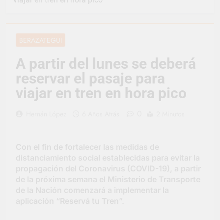
representó a la
Argentina en los
1 Día Atrás
Juegos Universitarios
Provincia lanzó un
Panamericanos
asistente virtual para
BERAZATEGUI
consultar infracciones
2 Días Atrás
en segundos
Berazategui vuelve a
A partir del lunes se deberá
convertirse en la
reservar el pasaje para
capital nacional de las
2 Días Atrás
artesanías
En Berazategui, las
viajar en tren en hora pico
vacaciones de invierno
se disfrutaron en
2 Días Atrás
0
Hernán López
6 Años Atrás
2 Minutos
familia
La artista
berazateguense Lucía
Ceresani representará
3 Días Atrás
Con el fin de fortalecer las medidas de
al distrito en los Alpes
Carlos Balor supervisó
distanciamiento social establecidas para evitar la
suizos
la obra de un nuevo
propagación del Coronavirus (COVID-19), a partir
desagüe pluvial en
3 Días Atrás
de la próxima semana el Ministerio de Transporte
Gutiérrez
Supermercados El
de la Nación comenzará a implementar la
Colosal abrió una
aplicación “Reservá tu Tren”.
nueva sucursal en
3 Días Atrás
Berazategui
Jornada Integral de