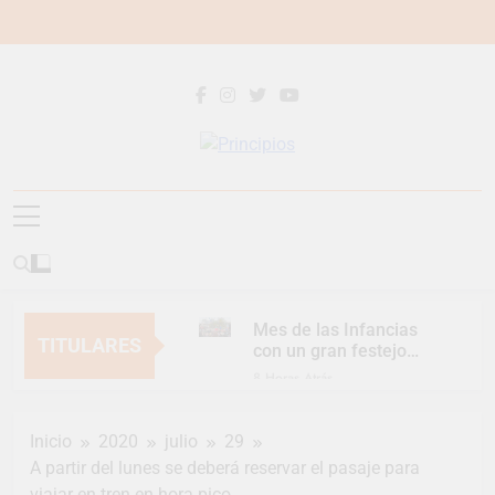
Saltar
al
contenido
Principios
Principios Diario
Mes de las Infancias
TITULARES
con un gran festejo
para toda la familia
8 Horas Atrás
Continúan las
Jornadas de
Inicio
2020
julio
29
Asesoramiento Legal
8 Horas Atrás
gratuito
A partir del lunes se deberá reservar el pasaje para
Luca Estequin
viajar en tren en hora pico