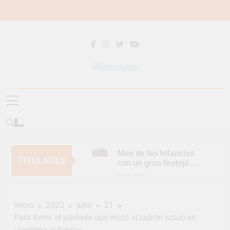
Saltar
al
contenido
Principios
Principios Diario
Mes de las Infancias
TITULARES
con un gran festejo
para toda la familia
1 Día Atrás
Continúan las
Jornadas de
Inicio
2020
julio
21
Asesoramiento Legal
1 Día Atrás
gratuito
Para Berni, el jubilado que mató al ladrón actuó en
Luca Estequin
«legítima defensa»