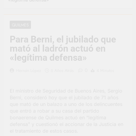
representó a la
Argentina en los
2 Días Atrás
Juegos Universitarios
Provincia lanzó un
Panamericanos
asistente virtual para
QUILMES
consultar infracciones
3 Días Atrás
en segundos
Berazategui vuelve a
Para Berni, el jubilado que
convertirse en la
mató al ladrón actuó en
capital nacional de las
3 Días Atrás
artesanías
En Berazategui, las
«legítima defensa»
vacaciones de invierno
se disfrutaron en
4 Días Atrás
0
Hernán López
6 Años Atrás
4 Minutos
familia
La artista
berazateguense Lucía
Ceresani representará
4 Días Atrás
El ministro de Seguridad de Buenos Aires, Sergio
al distrito en los Alpes
Carlos Balor supervisó
Berni, consideró hoy que el jubilado de 71 años
suizos
la obra de un nuevo
que mató de un balazo a uno de los delincuentes
desagüe pluvial en
4 Días Atrás
que entró a robar a su casa del partido
Gutiérrez
Supermercados El
bonaerense de Quilmes actuó en “legítima
Colosal abrió una
defensa” y cuestionó el accionar de la Justicia en
nueva sucursal en
4 Días Atrás
el tratamiento de estos casos.
Berazategui
Jornada Integral de